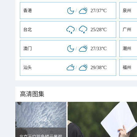
/
27/37°C
香港
泉州
/
25/28°C
台北
广州
/
27/33°C
澳门
潮州
/
29/38°C
汕头
福州
高清图集
北京天空现鱼鳞云景观