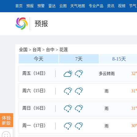
首页
预报
预警
雷达
云图
天气地图
专业产品
资讯
视频
节气
预报
全国
>
台湾
>
台中
>
花莲
今天
7天
8-15天
周五（14日）
多云转雨
32
周六（15日）
雨
31
周日（16日）
雨
31
周一（17日）
雨
30