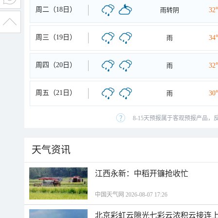
周二（18日）
雨转阴
32
周三（19日）
雨
34
周四（20日）
雨
32
周五（21日）
雨
30
8-15天预报属于客观预报产品，
天气资讯
江西永新：中稻开镰抢收忙
中国天气网 2026-08-07 17:26
北京彩虹云隙光七彩云浓积云接连