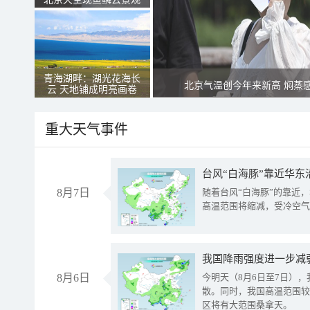
青海湖畔：湖光花海长
北京气温创今年来新高 焖蒸
云 天地铺成明亮画卷
重大天气事件
台风“白海豚”靠近华东
8月7日
随着台风“白海豚”的靠近
高温范围将缩减，受冷空气
8月6日
今明天（8月6日至7日）
散。同时，我国高温范围较
区将有大范围桑拿天。