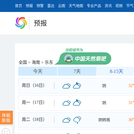
首页
预报
预警
雷达
云图
天气地图
专业产品
资讯
视频
节气
预报
全国
>
海南
>
乐东
今天
7天
8-15天
周日（16日）
阴
32
周一（17日）
阴
31
周二（18日）
阴转雨
30