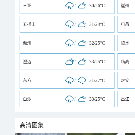
/
30/26°C
三亚
崖州
/
31/24°C
五指山
屯昌
/
32/25°C
儋州
陵水
/
33/25°C
澄迈
临高
/
31/27°C
东方
定安
/
33/25°C
白沙
昌江
高清图集