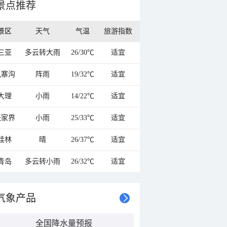
景点推荐
景区
天气
气温
旅游指数
三亚
多云转大雨
26/30℃
适宜
九寨沟
阵雨
19/32℃
适宜
大理
小雨
14/22℃
适宜
张家界
小雨
25/33℃
适宜
桂林
晴
26/37℃
适宜
青岛
多云转小雨
26/32℃
适宜
气象产品
全国降水量预报