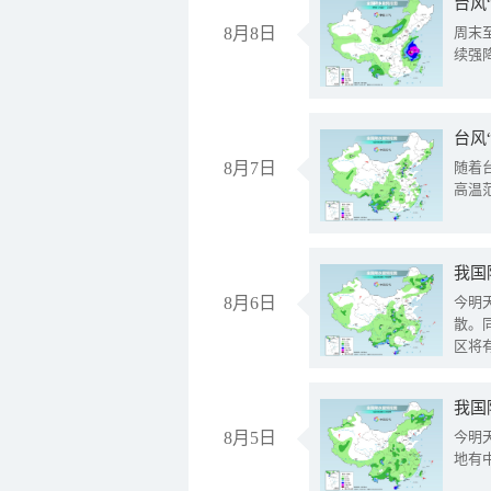
台风
8月8日
周末
续强
台风
8月7日
随着
高温
8月6日
今明
散。
区将
我国
8月5日
今明
地有