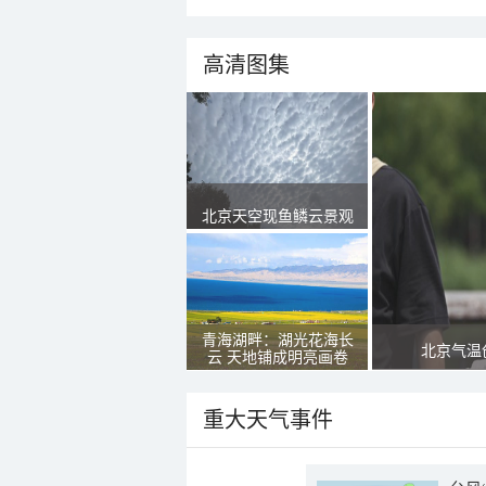
高清图集
北京天空现鱼鳞云景观
青海湖畔：湖光花海长
北京气温
云 天地铺成明亮画卷
重大天气事件