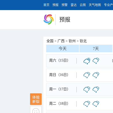
首页
预报
预警
雷达
云图
天气地图
专业产
预报
全国
>
广西
>
钦州
>
钦北
今天
7天
周六（15日）
周日（16日）
周一（17日）
周二（18日）