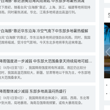
“白海豚”靠近浙闽沿海风雨渐起 中东部多地暑热消减
至下周初，随着台风“白海豚”靠近，上海、浙江、福建等地将现持
降雨。同时暑热消减，华北、江南多地将退出高温行列。
“白海豚”靠近华东沿海 冷空气南下中东部多地暑热缓解
台风“白海豚”的靠近，华东沿海多地将迎强劲台风雨。同时，我国
范围将缩减，受冷空气影响，今天东北多地将率先迎来降温。
我国降雨强度进一步减弱 中东部大范围桑拿天持续局地可超38℃
天（8月6日至7日），我国降雨强度将有所减弱，雨区仍比较分
同时，我国高温范围较大，新疆、甘肃等地以干热为主，中东部地
有大范围桑拿天。
降雨整体减少减弱 东部多地高温闷热盛行
天（8月5日至6日），我国降雨将总体减少、减弱，西南、东北等
中到大雨，局地暴雨，海南岛强降雨频繁，或有大暴雨现身。