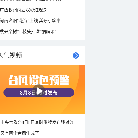
广西钦州雨后双彩虹现身
河南洛阳“花海”上线 美景引客来
秋来栾树红 枝头挂满“胭脂果”
天气视频
中央气象台8月8日06时继续发布强对流天气蓝色预警
又有两个台风生成了