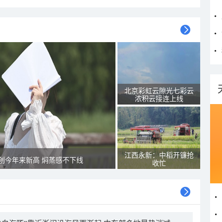
北京彩虹云隙光七彩云
浓积云接连上线
江西永新：中稻开镰抢
创今年来新高 焖蒸感不下线
收忙