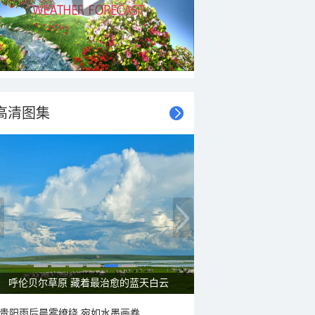
高清图集
呼伦贝尔草原 藏着最治愈的蓝天白云
贵阳雨后晨雾缭绕 宛如水墨画卷