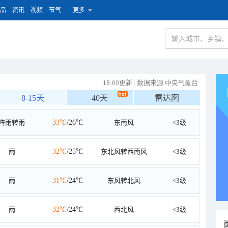
品
资讯
视频
节气
更多
18:00更新
|
数据来源 中央气象台
8-15天
40天
雷达图
阵雨转雨
33℃
/26℃
东南风
<3级
雨
32℃
/25℃
东北风转西南风
<3级
雨
31℃
/24℃
东风转北风
<3级
雨
32℃
/24℃
西北风
<3级