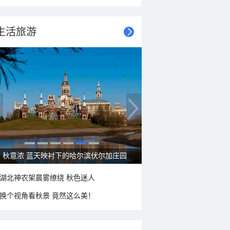
生活旅游
秋意浓 蓝天映衬下的哈尔滨伏尔加庄园
湖北神农架晨雾缭绕 秋色迷人
换个视角看秋景 竟然这么美！