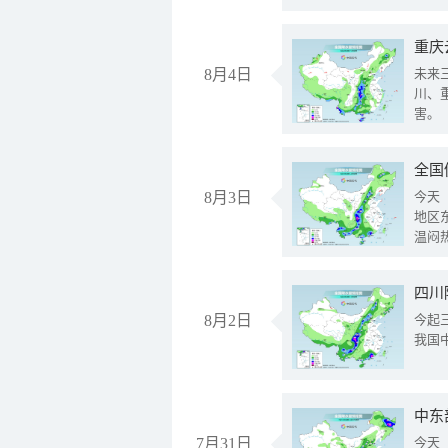
重庆
8月4日
未来
川、
害。
全国
8月3日
今天
地区
温闷
8月2日
今起
我国
中东
7月31日
今天