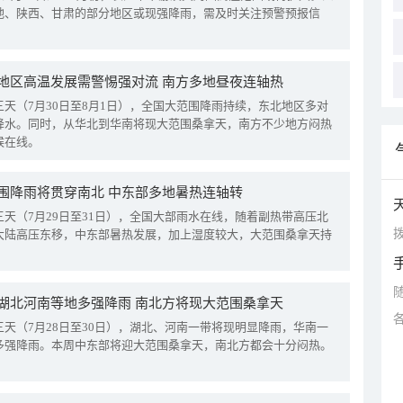
地、陕西、甘肃的部分地区或现强降雨，需及时关注预警预报信
地区高温发展需警惕强对流 南方多地昼夜连轴热
三天（7月30日至8月1日），全国大范围降雨持续，东北地区多对
降水。同时，从华北到华南将现大范围桑拿天，南方不少地方闷热
候在线。
围降雨将贯穿南北 中东部多地暑热连轴转
三天（7月29日至31日），全国大部雨水在线，随着副热带高压北
拨
大陆高压东移，中东部暑热发展，加上湿度较大，大范围桑拿天持
湖北河南等地多强降雨 南北方将现大范围桑拿天
三天（7月28日至30日），湖北、河南一带将现明显降雨，华南一
多强降雨。本周中东部将迎大范围桑拿天，南北方都会十分闷热。