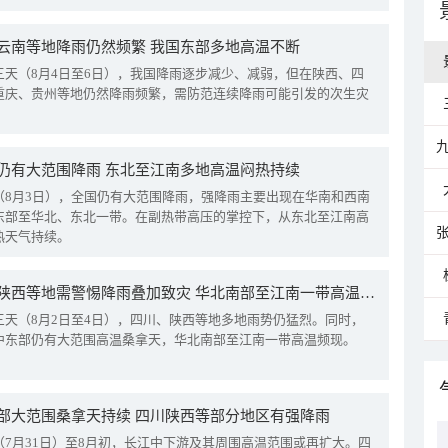
云南等地降雨仍然频繁 我国东部多地高温不断
三天（8月4日至6日），我国降雨逐步减少、减弱，但在陕西、四
重庆、贵州等地仍然降雨频繁，需防范连续降雨可能引发的次生灾
仍有大范围降雨 东北至江南多地高温闷热持续
（8月3日），全国仍有大范围降雨，强降雨主要出现在华南和西南
东部至华北、东北一带。在副热带高压的掌控下，从东北至江南高
热天气持续。
四川陕西等地需警惕降雨叠加致灾 华北南部至江南一带高温频现
三天（8月2日至4日），四川、陕西等地多地雨势仍猛烈。同时，
中东部仍有大范围高温桑拿天，华北南部至江南一带高温频现。
部大范围桑拿天持续 四川陕西等部分地区有强降雨
（7月31日）至8月初，长江中下游及其周围高温范围或再扩大。四