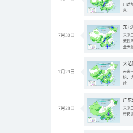
川盆
息。
东北
7月30日
未来
流性
全天
大范
7月29日
未来
抬、
续。
广东
7月28日
未来
带仍