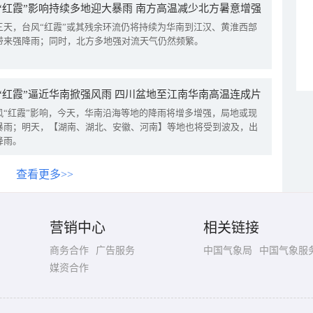
“红霞”影响持续多地迎大暴雨 南方高温减少北方暑意增强
三天，台风“红霞”或其残余环流仍将持续为华南到江汉、黄淮西部
带来强降雨；同时，北方多地强对流天气仍然频繁。
“红霞”逼近华南掀强风雨 四川盆地至江南华南高温连成片
风“红霞”影响，今天，华南沿海等地的降雨将增多增强，局地或现
暴雨；明天，【湖南、湖北、安徽、河南】等地也将受到波及，出
降雨。
查看更多>>
营销中心
相关链接
商务合作
广告服务
中国气象局
中国气象服
媒资合作