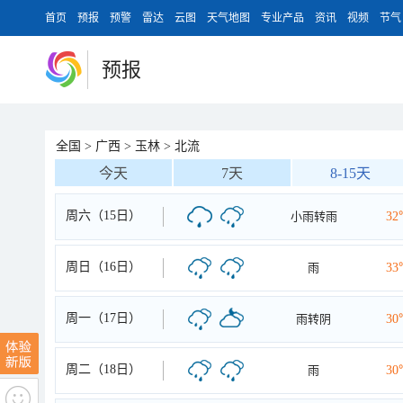
首页
预报
预警
雷达
云图
天气地图
专业产品
资讯
视频
节气
预报
全国
>
广西
>
玉林
>
北流
今天
7天
8-15天
周六（15日）
小雨转雨
32
周日（16日）
雨
33
周一（17日）
雨转阴
30
周二（18日）
雨
30