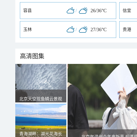
/
26/36°C
容县
信宜
/
27/36°C
玉林
贵港
高清图集
北京天空现鱼鳞云景观
青海湖畔：湖光花海长
北京气温创今年来新高 焖蒸