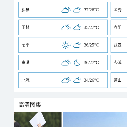
/
37/26°C
藤县
金秀
/
35/27°C
玉林
宾阳
/
36/25°C
昭平
武宣
/
36/27°C
贵港
岑溪
/
34/26°C
北流
蒙山
高清图集