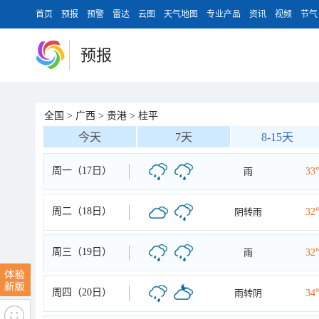
首页
预报
预警
雷达
云图
天气地图
专业产品
资讯
视频
节气
预报
全国
>
广西
>
贵港
>
桂平
今天
7天
8-15天
周一（17日）
雨
33
周二（18日）
阴转雨
32
周三（19日）
雨
32
周四（20日）
雨转阴
34