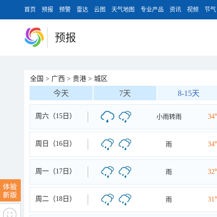
首页
预报
预警
雷达
云图
天气地图
专业产品
资讯
视频
节气
预报
全国
>
广西
>
贵港
>
城区
今天
7天
8-15天
周六（15日）
小雨转雨
34
周日（16日）
雨
34
周一（17日）
雨
32
周二（18日）
雨
31