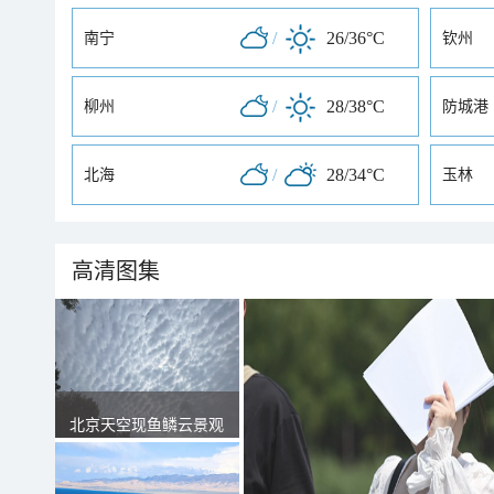
/
26/36°C
南宁
钦州
/
28/38°C
柳州
防城港
/
28/34°C
北海
玉林
高清图集
北京天空现鱼鳞云景观