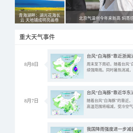
青海湖畔：湖光花海长
北京气温创今年来新高 焖蒸
云 天地铺成明亮画卷
重大天气事件
台风“白海豚”靠近浙闽
8月8日
周末至下周初，随着台风“
续强降雨。同时暑热消减，
台风“白海豚”靠近华东
8月7日
随着台风“白海豚”的靠近
高温范围将缩减，受冷空气