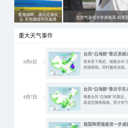
青海湖畔：湖光花海长
北京气温创今年来新高 焖蒸
云 天地铺成明亮画卷
重大天气事件
台风“白海豚”靠近浙闽
8月8日
周末至下周初，随着台风“
续强降雨。同时暑热消减，
台风“白海豚”靠近华东
8月7日
随着台风“白海豚”的靠近
高温范围将缩减，受冷空气