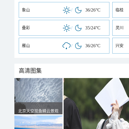
/
36/26°C
象山
临桂
/
35/24°C
叠彩
灵川
/
36/26°C
雁山
兴安
高清图集
北京天空现鱼鳞云景观