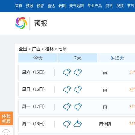
首页
预报
预警
雷达
云图
天气地图
专业产品
资讯
视频
节气
预报
全国
>
广西
>
桂林
>
七星
今天
7天
8-15天
周六（15日）
雨
35
周日（16日）
雨
32
周一（17日）
雨
32
周二（18日）
雨转阴
33