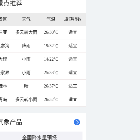
景点推荐
景区
天气
气温
旅游指数
三亚
多云转大雨
26/30℃
适宜
九寨沟
阵雨
19/32℃
适宜
大理
小雨
14/22℃
适宜
张家界
小雨
25/33℃
适宜
桂林
晴
26/37℃
适宜
青岛
多云转小雨
26/32℃
适宜
气象产品
全国降水量预报