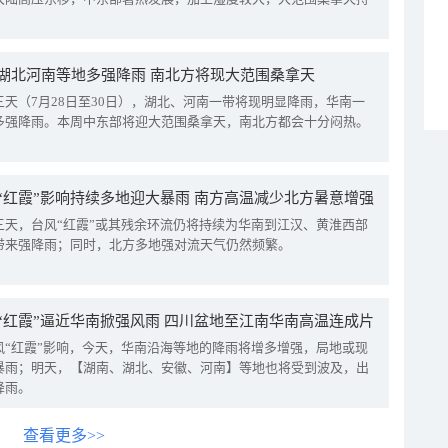
湖北河南等地多强降雨 南北方将现大范围桑拿天
三天（7月28日至30日），湖北、河南一带将现明显降雨，华南一
多强降雨。本周中东部将迎大范围桑拿天，南北方都会十分闷热。
“红霞”影响持续多地迎大暴雨 南方高温减少北方暑意增强
三天，台风“红霞”或其残余环流仍将持续为华南到江汉、黄淮西部
带来强降雨；同时，北方多地强对流天气仍然频繁。
“红霞”逼近华南掀强风雨 四川盆地至江南华南高温连成片
风“红霞”影响，今天，华南沿海等地的降雨将增多增强，局地或现
暴雨；明天，【湖南、湖北、安徽、河南】等地也将受到波及，出
降雨。
查看更多>>