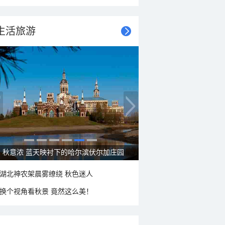
生活旅游
秋意浓 蓝天映衬下的哈尔滨伏尔加庄园
湖北神农架晨雾缭绕 秋色迷人
换个视角看秋景 竟然这么美！