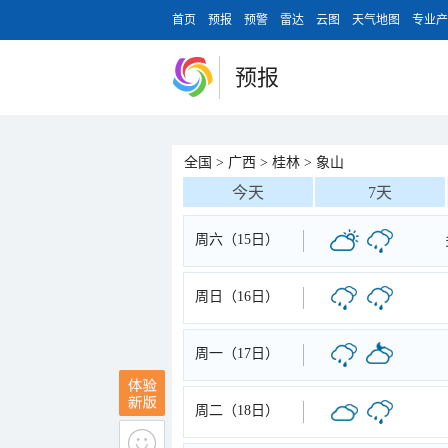
首页
预报
预警
雷达
云图
天气地图
专业产
预报
全国
>
广西
>
桂林
>
象山
今天
7天
周六（15日）
周日（16日）
周一（17日）
周二（18日）