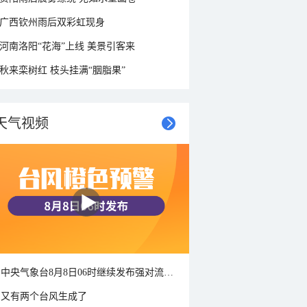
广西钦州雨后双彩虹现身
河南洛阳“花海”上线 美景引客来
秋来栾树红 枝头挂满“胭脂果”
天气视频
中央气象台8月8日06时继续发布强对流天气蓝色预警
又有两个台风生成了