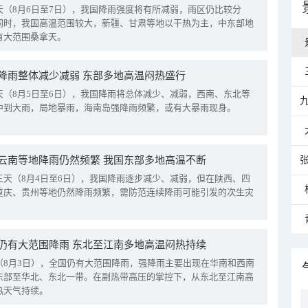
天（8月6日至7日），我国降雨强度将有所减弱，雨区仍比较分
同时，我国高温范围较大，新疆、甘肃等地以干热为主，中东部地
有大范围桑拿天。
降雨整体减少减弱 东部多地高温闷热盛行
天（8月5日至6日），我国降雨将总体减少、减弱，西南、东北等
中到大雨，局地暴雨，海南岛强降雨频繁，或有大暴雨现身。
云南等地降雨仍然频繁 我国东部多地高温不断
三天（8月4日至6日），我国降雨逐步减少、减弱，但在陕西、四
重庆、贵州等地仍然降雨频繁，需防范连续降雨可能引发的次生灾
仍有大范围降雨 东北至江南多地高温闷热持续
（8月3日），全国仍有大范围降雨，强降雨主要出现在华南和西南
东部至华北、东北一带。在副热带高压的掌控下，从东北至江南高
热天气持续。