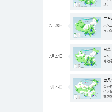
续。
广东
7月28日
未来
带仍
台风
7月27日
未来
等地
台风
7月25日
受台
特大
现强