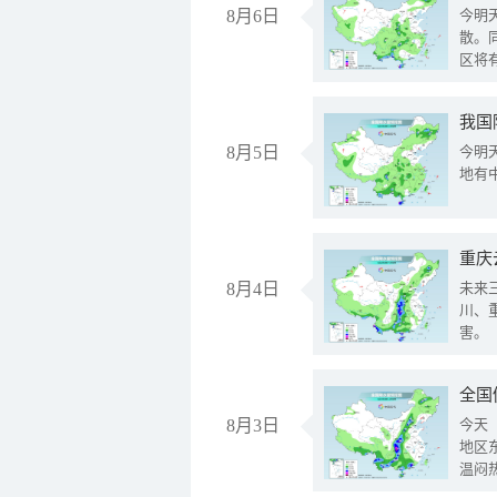
8月6日
今明
散。
区将
我国
8月5日
今明
地有
重庆
8月4日
未来
川、
害。
全国
8月3日
今天
地区
温闷