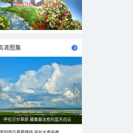
高清图集
呼伦贝尔草原 藏着最治愈的蓝天白云
贵阳雨后晨雾缭绕 宛如水墨画卷