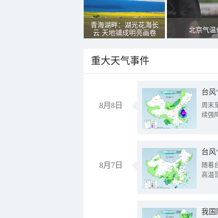
青海湖畔：湖光花海长
北京气温
云 天地铺成明亮画卷
重大天气事件
台风
8月8日
周末
续强
台风
8月7日
随着
高温