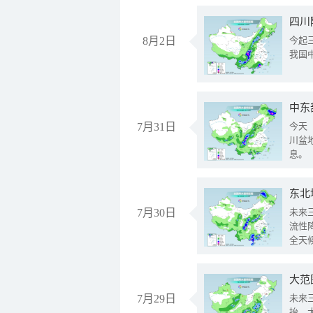
8月2日
今起
我国
中东
7月31日
今天
川盆
息。
东北
7月30日
未来
流性
全天
大范
7月29日
未来
抬、