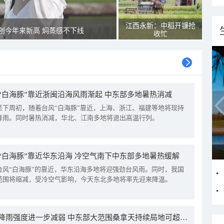
江西永新：中稻开镰抢
创今年来新高 焖蒸感不下线
收忙
“白海豚”靠近浙闽沿海风雨渐起 中东部多地暑热消减
至下周初，随着台风“白海豚”靠近，上海、浙江、福建等地将现持
降雨。同时暑热消减，华北、江南多地将退出高温行列。
“白海豚”靠近华东沿海 冷空气南下中东部多地暑热缓解
台风“白海豚”的靠近，华东沿海多地将迎强劲台风雨。同时，我国
范围将缩减，受冷空气影响，今天东北多地将率先迎来降温。
我国降雨强度进一步减弱 中东部大范围桑拿天持续局地可超38℃