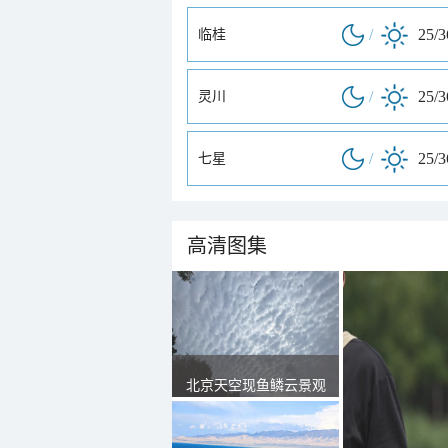
/
25/
临桂
/
25/
灵川
/
25/
七星
高清图集
北京天空现鱼鳞云景观