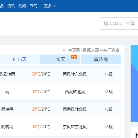
品
资讯
视频
节气
更多
18:00更新
|
数据来源 中央气象台
8-15天
40天
雷达图
多云转雨
32℃
/24℃
南风转东北风
<3级
雨
32℃
/24℃
西风转北风
<3级
雨转阴
33℃
/24℃
西南风转北风
<3级
阴转雨
35℃
/23℃
东风转东北风
<3级