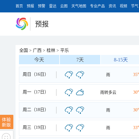
首页
预报
预警
雷达
云图
天气地图
专业产品
资讯
视频
节气
预报
全国
>
广西
>
桂林
>
平乐
今天
7天
8-15天
周日（16日）
雨
35
周一（17日）
雨转多云
30
周二（18日）
雨
30
周三（19日）
雨
33