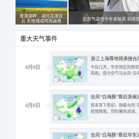
青海湖畔：湖光花海长
北京气温创今年来新高 焖蒸
云 天地铺成明亮画卷
重大天气事件
浙江上海等地将承接台风
8月9日
今后几天，华东地区风雨显
风雨。受冷空气与台风“白
台风“白海豚”靠近浙闽
8月8日
周末至下周初，随着台风“
续强降雨。同时暑热消减，
台风“白海豚”靠近华东