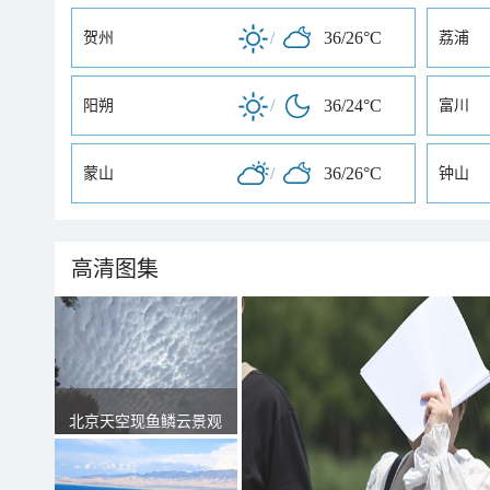
/
36/26°C
贺州
荔浦
/
36/24°C
阳朔
富川
/
36/26°C
蒙山
钟山
高清图集
北京天空现鱼鳞云景观