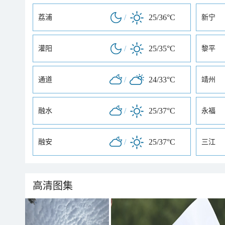
/
25/36°C
荔浦
新宁
/
25/35°C
灌阳
黎平
/
24/33°C
通道
靖州
/
25/37°C
融水
永福
/
25/37°C
融安
三江
高清图集