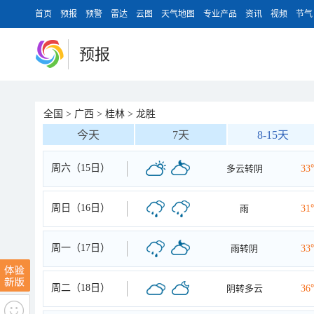
首页
预报
预警
雷达
云图
天气地图
专业产品
资讯
视频
节气
预报
全国
>
广西
>
桂林
>
龙胜
今天
7天
8-15天
周六（15日）
多云转阴
33
周日（16日）
雨
31
周一（17日）
雨转阴
33
周二（18日）
阴转多云
36