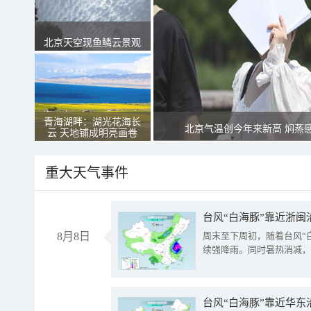
北京天空现鱼鳞云景观
青海湖畔：湖光花海长
北京气温创今年来新高 焖蒸
云 天地铺成明亮画卷
重大天气事件
台风“白海豚”靠近浙闽
8月8日
周末至下周初，随着台风“
续强降雨。同时暑热消减，
台风“白海豚”靠近华东