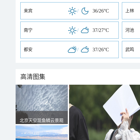
/
36/26°C
来宾
上林
/
37/27°C
南宁
河池
/
37/26°C
都安
武鸣
高清图集
北京天空现鱼鳞云景观