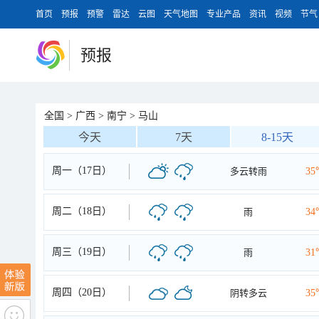
首页
预报
预警
雷达
云图
天气地图
专业产品
资讯
视频
节气
预报
全国
>
广西
>
南宁
>
马山
今天
7天
8-15天
周一（17日）
多云转雨
35
周二（18日）
雨
34
周三（19日）
雨
31
周四（20日）
阴转多云
35