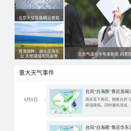
北京天空现鱼鳞云景观
青海湖畔：湖光花海长
北京气温创今年来新高 焖蒸
云 天地铺成明亮画卷
重大天气事件
台风“白海豚”靠近浙闽
8月8日
周末至下周初，随着台风“
续强降雨。同时暑热消减，
台风“白海豚”靠近华东