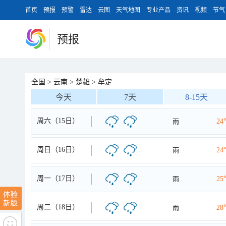
首页
预报
预警
雷达
云图
天气地图
专业产品
资讯
视频
节气
预报
全国
>
云南
>
楚雄
>
牟定
今天
7天
8-15天
周六（15日）
雨
24
周日（16日）
雨
24
周一（17日）
雨
25
周二（18日）
雨
28