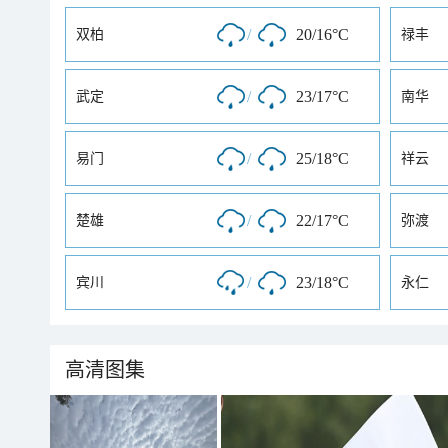
/
20/16°C
双柏
禄丰
/
23/17°C
武定
南华
/
25/18°C
易门
祥云
/
22/17°C
楚雄
弥渡
/
23/18°C
宾川
永仁
高清图集