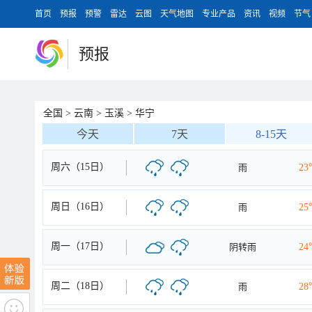
首页
预报
预警
雷达
云图
天气地图
专业产品
资讯
视频
节气
预报
全国
>
云南
>
玉溪
>
华宁
今天
7天
8-15天
周六（15日）
雨
23
周日（16日）
雨
25
周一（17日）
阴转雨
24
周二（18日）
雨
28