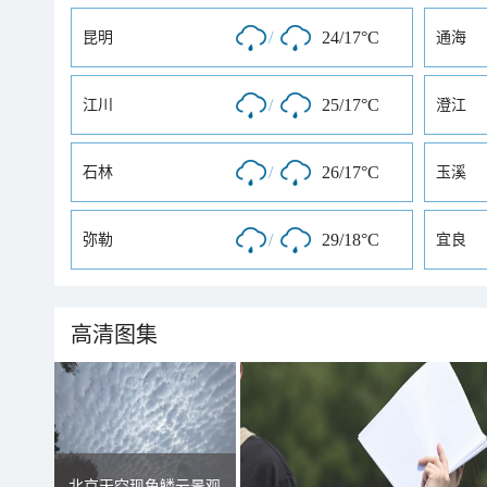
/
24/17°C
昆明
通海
/
25/17°C
江川
澄江
/
26/17°C
石林
玉溪
/
29/18°C
弥勒
宜良
高清图集
北京天空现鱼鳞云景观