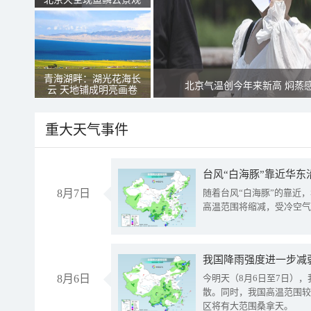
青海湖畔：湖光花海长
北京气温创今年来新高 焖蒸
云 天地铺成明亮画卷
重大天气事件
台风“白海豚”靠近华东
8月7日
随着台风“白海豚”的靠近
高温范围将缩减，受冷空气
8月6日
今明天（8月6日至7日）
散。同时，我国高温范围较
区将有大范围桑拿天。