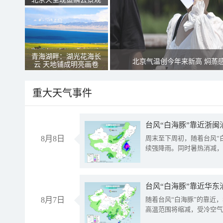
青海湖畔：湖光花海长
北京气温创今年来新高 焖蒸
云 天地铺成明亮画卷
重大天气事件
台风“白海豚”靠近浙闽
8月8日
周末至下周初，随着台风“
续强降雨。同时暑热消减，
台风“白海豚”靠近华东
8月7日
随着台风“白海豚”的靠近
高温范围将缩减，受冷空气