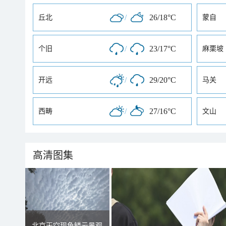
/
26/18°C
丘北
蒙自
/
23/17°C
个旧
麻栗坡
/
29/20°C
开远
马关
/
27/16°C
西畴
文山
高清图集
北京天空现鱼鳞云景观