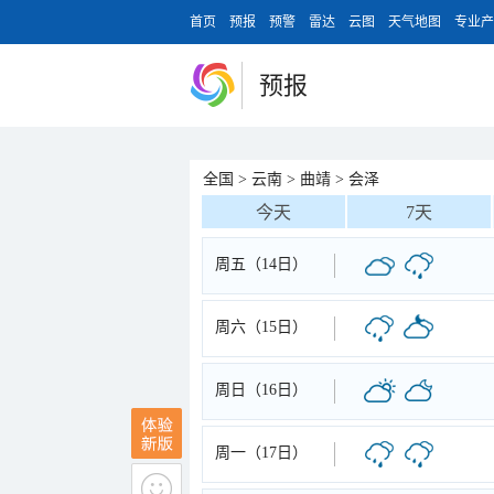
首页
预报
预警
雷达
云图
天气地图
专业产
预报
全国
>
云南
>
曲靖
>
会泽
今天
7天
周五（14日）
周六（15日）
周日（16日）
周一（17日）