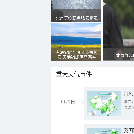
北京天空现鱼鳞云景观
青海湖畔：湖光花海长
北京气温
云 天地铺成明亮画卷
重大天气事件
台风
8月7日
随着
高温