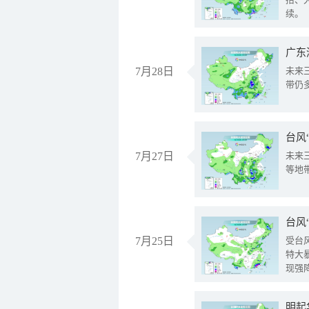
续。
广东
7月28日
未来
带仍
台风
7月27日
未来
等地
台风
7月25日
受台
特大
现强
明起