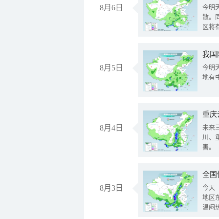
8月6日
今明
散。
区将
我国
8月5日
今明
地有
重庆
8月4日
未来
川、
害。
全国
8月3日
今天
地区
温闷