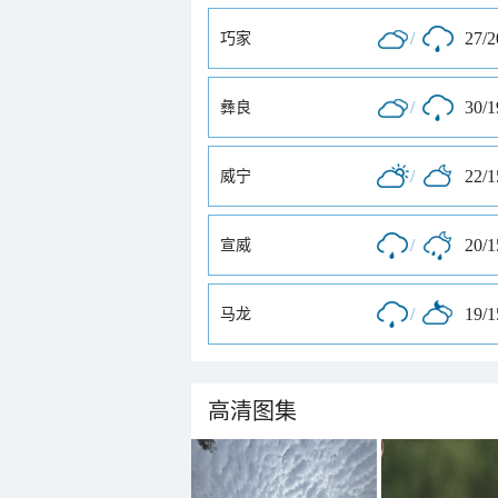
/
27/
巧家
/
30/
彝良
/
22/
威宁
/
20/
宣威
/
19/
马龙
高清图集