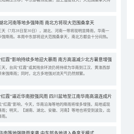
湖北河南等地多强降雨 南北方将现大范围桑拿天
三天（7月28日至30日），湖北、河南一带将现明显降雨，华南一
多强降雨。本周中东部将迎大范围桑拿天，南北方都会十分闷热。
“红霞”影响持续多地迎大暴雨 南方高温减少北方暑意增强
三天，台风“红霞”或其残余环流仍将持续为华南到江汉、黄淮西部
带来强降雨；同时，北方多地强对流天气仍然频繁。
“红霞”逼近华南掀强风雨 四川盆地至江南华南高温连成片
风“红霞”影响，今天，华南沿海等地的降雨将增多增强，局地或现
暴雨；明天，【湖南、湖北、安徽、河南】等地也将受到波及，出
降雨。
华南等地强降雨来袭 中东部多地进入桑拿天模式