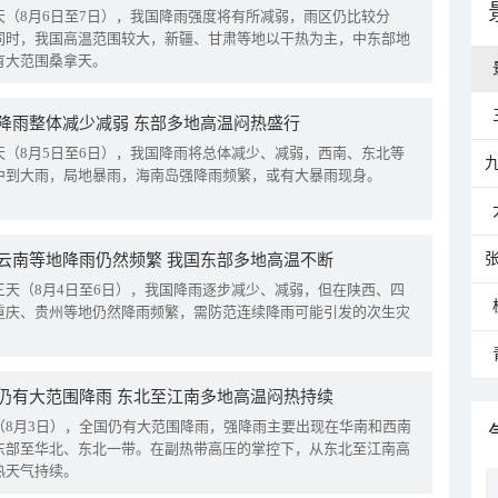
天（8月6日至7日），我国降雨强度将有所减弱，雨区仍比较分
同时，我国高温范围较大，新疆、甘肃等地以干热为主，中东部地
有大范围桑拿天。
降雨整体减少减弱 东部多地高温闷热盛行
天（8月5日至6日），我国降雨将总体减少、减弱，西南、东北等
中到大雨，局地暴雨，海南岛强降雨频繁，或有大暴雨现身。
云南等地降雨仍然频繁 我国东部多地高温不断
三天（8月4日至6日），我国降雨逐步减少、减弱，但在陕西、四
重庆、贵州等地仍然降雨频繁，需防范连续降雨可能引发的次生灾
仍有大范围降雨 东北至江南多地高温闷热持续
（8月3日），全国仍有大范围降雨，强降雨主要出现在华南和西南
东部至华北、东北一带。在副热带高压的掌控下，从东北至江南高
热天气持续。