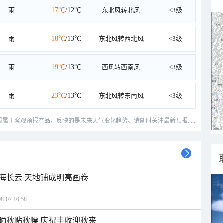
雨
17℃
/12℃
东北风转北风
<3级
雨
18℃
/13℃
东北风转西北风
<3级
雨
19℃
/13℃
西风转西南风
<3级
雨
23℃
/13℃
东北风转东南风
<3级
预报属于客观预报产品，反映的是未来天气变化趋势、请随时关注最新预报.....
海长云 天地铺成明亮画卷
07 10:58
晒秋贴秋膘 庆祝丰收迎秋来