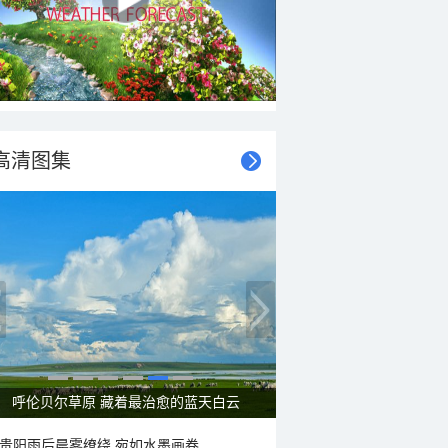
高清图集
呼伦贝尔草原 藏着最治愈的蓝天白云
贵阳雨后晨雾缭绕 宛如水墨画卷