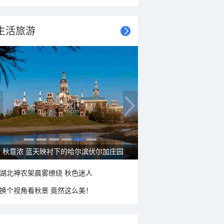
生活旅游
秋意浓 蓝天映衬下的哈尔滨伏尔加庄园
湖北神农架晨雾缭绕 秋色迷人
换个视角看秋景 竟然这么美！