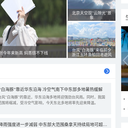
北京天空现“云隙光”景
象
台风“白海豚”来临前夕
创今年来新高 焖蒸感不下线
浙江玉环渔船回港避风
“白海豚”靠近华东沿海 冷空气南下中东部多地暑热缓解
台风“白海豚”的靠近，华东沿海多地将迎强劲台风雨。同时，我国
范围将缩减，受冷空气影响，今天东北多地将率先迎来降温。
我国降雨强度进一步减弱 中东部大范围桑拿天持续局地可超38℃