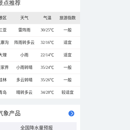
景点推荐
景区
天气
气温
旅游指数
三亚
雷阵雨
30/25℃
一般
九寨沟
阵雨转多云
32/16℃
适宜
大理
小雨
22/14℃
适宜
张家界
小雨转晴
35/24℃
一般
桂林
多云转晴
35/26℃
一般
青岛
晴转多云
34/28℃
较适宜
气象产品
全国降水量预报