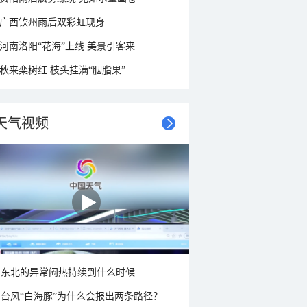
广西钦州雨后双彩虹现身
河南洛阳“花海”上线 美景引客来
秋来栾树红 枝头挂满“胭脂果”
天气视频
东北的异常闷热持续到什么时候
台风“白海豚”为什么会报出两条路径？