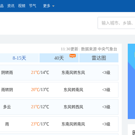
品
资讯
视频
节气
更多
11:30更新
|
数据来源 中央气象台
8-15天
40天
雷达图
阴转雨
21℃
/14℃
东南风转东风
<3级
雨转阴
20℃
/13℃
东风转南风
<3级
多云
21℃
/12℃
东风转西风
<3级
雨
23℃
/13℃
东南风转南风
<3级