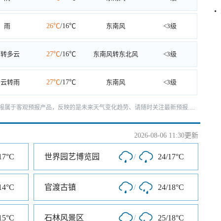
雨
26℃
/16℃
东南风
<3级
雨转多云
27℃
/16℃
东南风转东北风
<3级
多云转雨
27℃
/17℃
东南风
<3级
天预报属于客观预报产品，反映的是未来天气变化趋势、请随时关注最新预报.....
2026-08-06 11:30更新
17°C
世界园艺博览园
/
24/17°C
14°C
官渡古镇
/
24/18°C
15°C
石林风景区
/
25/18°C