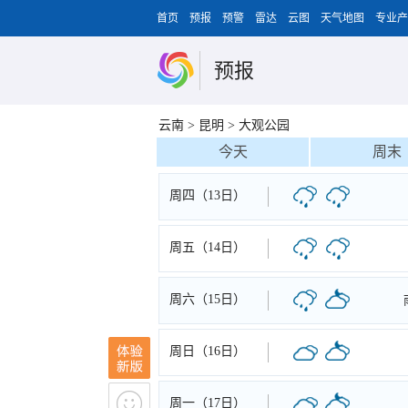
首页
预报
预警
雷达
云图
天气地图
专业产
预报
云南
>
昆明
>
大观公园
今天
周末
周四（13日）
周五（14日）
周六（15日）
周日（16日）
周一（17日）