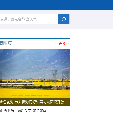
清图集
更多>>
金色花海上线 青海门源油菜花大面积开放
山西平陆：雨润荷花 如诗如画