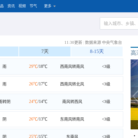
品
资讯
视频
节气
更多
11:30更新
|
数据来源 中央气象台
7天
8-15天
高
雨
29℃
/18℃
西南风转南风
<3级
雨
26℃
/17℃
西南风转北风
<3级
雨转阴
24℃
/14℃
南风转西风
<3级
阴
26℃
/13℃
东南风转南风
<3级
阴
25℃
/15℃
东南风
<3级