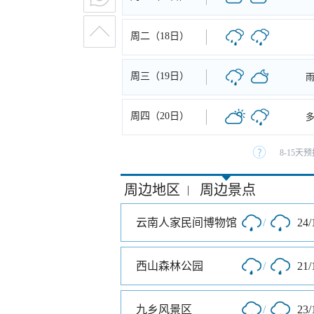
周二（18日）
周三（19日）
周四（20日）
8-15
周边地区
周边景点
|
云南人家民间博物馆
/
24/
西山森林公园
/
21/
九乡风景区
/
23/