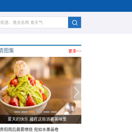
清图集
更多>>
夏天的快乐 藏在这些消暑美味里
贵阳雨后晨雾缭绕 宛如水墨画卷