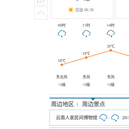
日出 06:39
08时
11时
14时
20℃
19℃
18℃
东北风
东风
东风
<3级
<3级
<3级
周边地区
周边景点
|
云南人家民间博物馆
/
20/