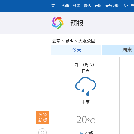
首页
预报
预警
雷达
云图
天气地图
专业产
预报
云南
>
昆明
>
大观公园
今天
周末
7日（周五）
白天
中雨
20
°C
<3级