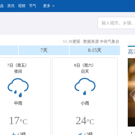
品
资讯
视频
节气
更多
11:30更新
|
数据来源 中央气象台
7天
8-15天
高
7日（周五）
8日（周六）
夜间
白天
中雨
小雨
17
24
°C
°C
<3级
<3级