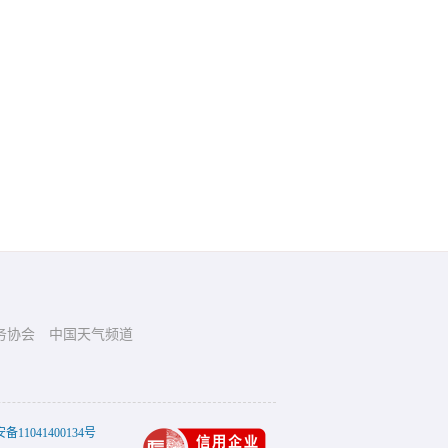
务协会
中国天气频道
11041400134号