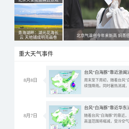
青海湖畔：湖光花海长
北京气温创今年来新高 焖蒸
云 天地铺成明亮画卷
重大天气事件
台风“白海豚”靠近浙闽
8月8日
周末至下周初，随着台风“
续强降雨。同时暑热消减，
台风“白海豚”靠近华东
8月7日
随着台风“白海豚”的靠近
高温范围将缩减，受冷空气