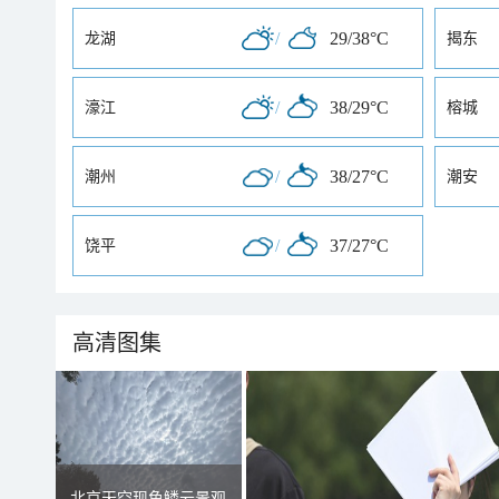
/
29/38°C
龙湖
揭东
/
38/29°C
濠江
榕城
/
38/27°C
潮州
潮安
/
37/27°C
饶平
高清图集
北京天空现鱼鳞云景观