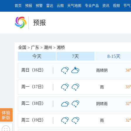
首页
预报
预警
雷达
云图
天气地图
专业产品
资讯
视频
节气
预报
全国
>
广东
>
潮州
>
湘桥
今天
7天
8-15天
周日（16日）
雨转阴
34
周一（17日）
雨
33
周二（18日）
阴转雨
32
周三（19日）
雨
32