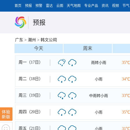
首页
预报
预警
雷达
云图
天气地图
专业产品
资讯
视频
节气
预报
广东
>
潮州
>
韩文公祠
今天
周末
周一（17日）
雨转小雨
35℃
周二（18日）
小雨
34℃
周三（19日）
中雨转小雨
33℃
周四（20日）
小雨
35℃
周五（21日）
小雨
31℃