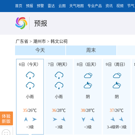
首页
预报
预警
雷达
云图
天气地图
专业产品
资讯
视频
节气
预报
广东省
>
潮州市
>
韩文公祠
今天
周末
6日（今天）
7日（明天）
8日（后天）
9日（周日）
小雨
小雨
阴
阴
35
/
26℃
36
/
28℃
38
/
28℃
37
/
26℃
<3级
<3级
<3级
3-4级转<3级