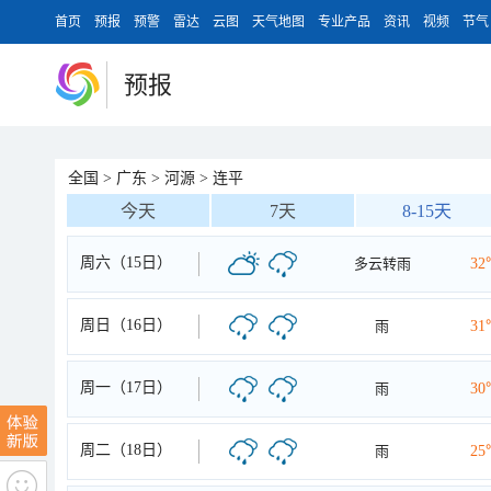
首页
预报
预警
雷达
云图
天气地图
专业产品
资讯
视频
节气
预报
全国
>
广东
>
河源
>
连平
今天
7天
8-15天
周六（15日）
多云转雨
32
周日（16日）
雨
31
周一（17日）
雨
30
周二（18日）
雨
25