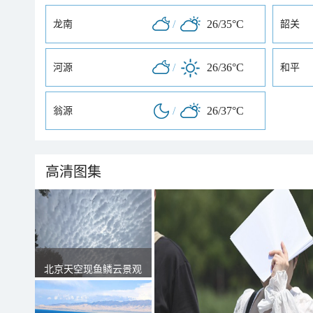
/
26/35°C
龙南
韶关
/
26/36°C
河源
和平
/
26/37°C
翁源
高清图集
北京天空现鱼鳞云景观