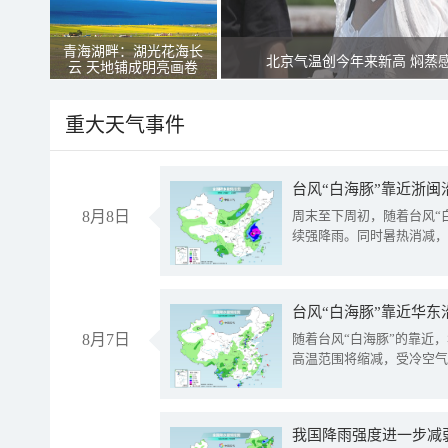
青海湖畔：湖光花海长
北京气温创今年来新高 焖蒸
云 天地铺成明亮画卷
重大天气事件
台风“白海豚”靠近浙闽
8月8日
周末至下周初，随着台风“
续强降雨。同时暑热消减，
台风“白海豚”靠近华东
8月7日
随着台风“白海豚”的靠近
高温范围将缩减，受冷空气