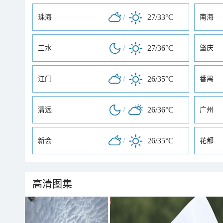
/
27/33°C
珠海
南海
/
27/36°C
三水
肇庆
/
26/35°C
江门
番禺
/
26/36°C
清远
广州
/
26/35°C
新会
花都
高清图集