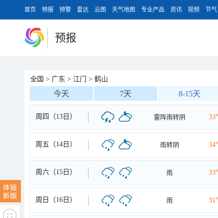
首页
预报
预警
雷达
云图
天气地图
专业产品
资讯
视频
节气
预报
全国
>
广东
>
江门
>
鹤山
今天
7天
8-15天
周四（13日）
雷阵雨转阴
33
周五（14日）
雨转阴
34
周六（15日）
雨
33
周日（16日）
雨
31