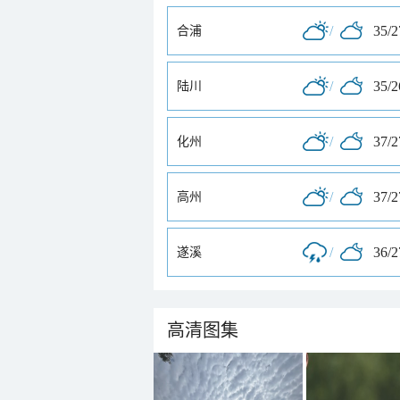
/
35/
合浦
/
35/
陆川
/
37/
化州
/
37/
高州
/
36/
遂溪
高清图集