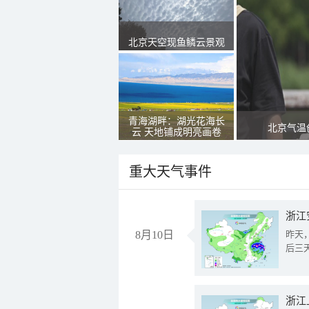
北京天空现鱼鳞云景观
青海湖畔：湖光花海长
北京气温
云 天地铺成明亮画卷
重大天气事件
浙江
8月10日
昨天
后三
浙江