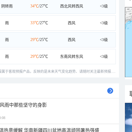
阴转雨
34℃
/27℃
西北风转西风
<3级
雨
33℃
/27℃
西风
<3级
雨
29℃
/25℃
西风
<3级
雨
29℃
/25℃
东南风转东风
<3级
预报属于客观预报产品，反映的是未来天气变化趋势、请随时关注最新预报.....
 风雨中那些坚守的身影
:08
温热意缓解 华南新疆四川盆地高温顽固暑热强盛