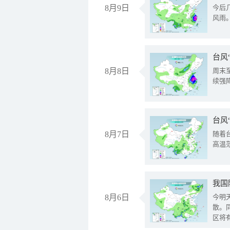
8月9日
今后
风雨
台风
8月8日
周末
续强
台风
8月7日
随着
高温
8月6日
今明
散。
区将