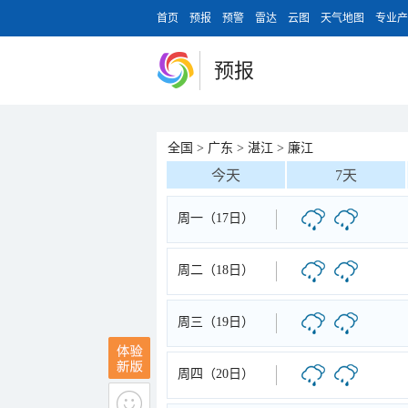
首页
预报
预警
雷达
云图
天气地图
专业产
预报
全国
>
广东
>
湛江
>
廉江
今天
7天
周一（17日）
周二（18日）
周三（19日）
周四（20日）