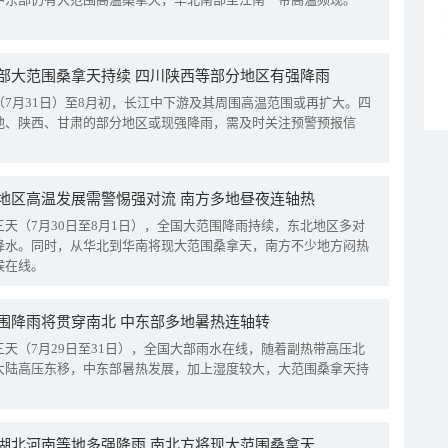
部大范围桑拿天持续 四川陕西等部分地区有强降雨
（7月31日）至8月初，长江中下游及其周围高温范围或再扩大。四
地、陕西、甘肃的部分地区或现强降雨，需及时关注预警预报信
地区高温发展需警惕强对流 南方多地昼夜连轴热
三天（7月30日至8月1日），全国大范围降雨持续，东北地区多对
降水。同时，从华北到华南将现大范围桑拿天，南方不少地方闷热
候在线。
围降雨将贯穿南北 中东部多地暑热连轴转
三天（7月29日至31日），全国大部雨水在线，随着副热带高压北
大陆高压东移，中东部暑热发展，加上湿度较大，大范围桑拿天持
湖北河南等地多强降雨 南北方将现大范围桑拿天