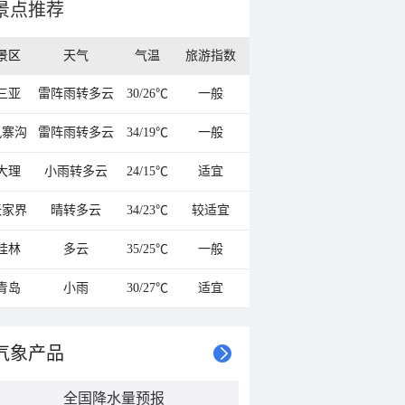
景点推荐
景区
天气
气温
旅游指数
三亚
雷阵雨转多云
30/26℃
一般
九寨沟
雷阵雨转多云
34/19℃
一般
大理
小雨转多云
24/15℃
适宜
张家界
晴转多云
34/23℃
较适宜
桂林
多云
35/25℃
一般
青岛
小雨
30/27℃
适宜
气象产品
全国降水量预报