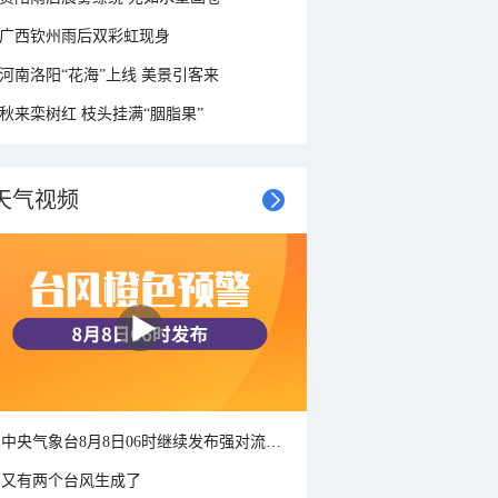
广西钦州雨后双彩虹现身
河南洛阳“花海”上线 美景引客来
秋来栾树红 枝头挂满“胭脂果”
天气视频
中央气象台8月8日06时继续发布强对流天气蓝色预警
又有两个台风生成了