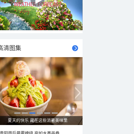
高清图集
广西南宁：盛夏里的“绿野仙踪”
贵阳雨后晨雾缭绕 宛如水墨画卷