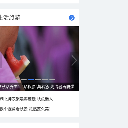
生活旅游
雨后峨眉沟壑尽显 金顶显真容
湖北神农架晨雾缭绕 秋色迷人
换个视角看秋景 竟然这么美！