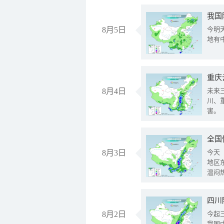
我国
8月5日
今明
地有
重庆
8月4日
未来
川、
害。
全国
8月3日
今天
地区
温闷
8月2日
今起
我国