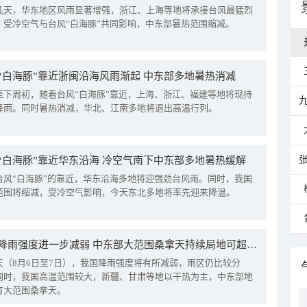
几天，华东地区风雨显著增强，浙江、上海等地将承接台风最猛烈
。受冷空气与台风“白海豚”共同影响，中东部暑热范围缩减。
“白海豚”靠近浙闽沿海风雨渐起 中东部多地暑热消减
至下周初，随着台风“白海豚”靠近，上海、浙江、福建等地将现持
降雨。同时暑热消减，华北、江南多地将退出高温行列。
“白海豚”靠近华东沿海 冷空气南下中东部多地暑热缓解
台风“白海豚”的靠近，华东沿海多地将迎强劲台风雨。同时，我国
范围将缩减，受冷空气影响，今天东北多地将率先迎来降温。
我国降雨强度进一步减弱 中东部大范围桑拿天持续局地可超38℃
天（8月6日至7日），我国降雨强度将有所减弱，雨区仍比较分
同时，我国高温范围较大，新疆、甘肃等地以干热为主，中东部地
有大范围桑拿天。