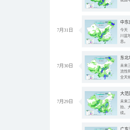
中东
7月31日
今天
川盆
息。
东北
7月30日
未来
流性
全天
大范
7月29日
未来
抬、
续。
广东