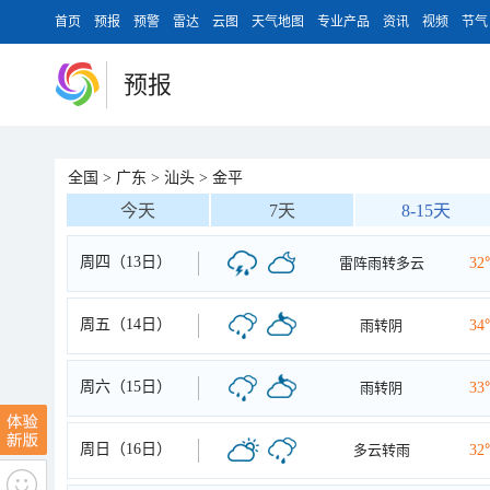
首页
预报
预警
雷达
云图
天气地图
专业产品
资讯
视频
节气
预报
全国
>
广东
>
汕头
>
金平
今天
7天
8-15天
周四（13日）
雷阵雨转多云
32
周五（14日）
雨转阴
34
周六（15日）
雨转阴
33
周日（16日）
多云转雨
32