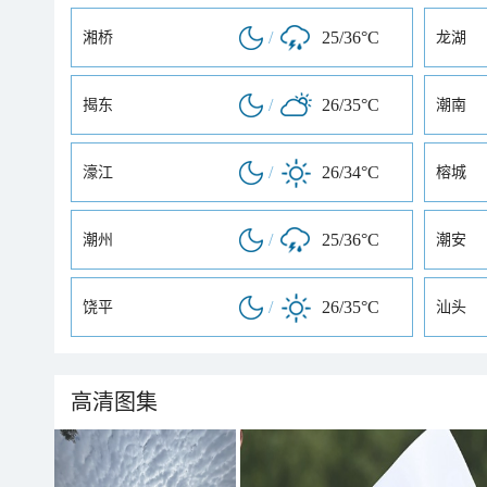
/
25/36°C
湘桥
龙湖
/
26/35°C
揭东
潮南
/
26/34°C
濠江
榕城
/
25/36°C
潮州
潮安
/
26/35°C
饶平
汕头
高清图集