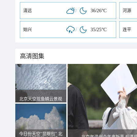
/
36/26°C
清远
河源
/
35/25°C
始兴
连平
高清图集
北京天空现鱼鳞云景观
今日份天空“显眼包” 北
北京气温创今年来新高 焖蒸