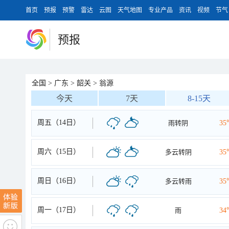
首页
预报
预警
雷达
云图
天气地图
专业产品
资讯
视频
节气
预报
全国
>
广东
>
韶关
>
翁源
今天
7天
8-15天
周五（14日）
雨转阴
35
周六（15日）
多云转阴
35
周日（16日）
多云转雨
35
周一（17日）
雨
34