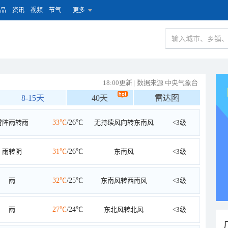
品
资讯
视频
节气
更多
18:00更新
|
数据来源 中央气象台
8-15天
40天
雷达图
雷阵雨转雨
33℃
/26℃
无持续风向转东南风
<3级
雨转阴
31℃
/26℃
东南风
<3级
雨
32℃
/25℃
东南风转西南风
<3级
雨
27℃
/24℃
东北风转北风
<3级