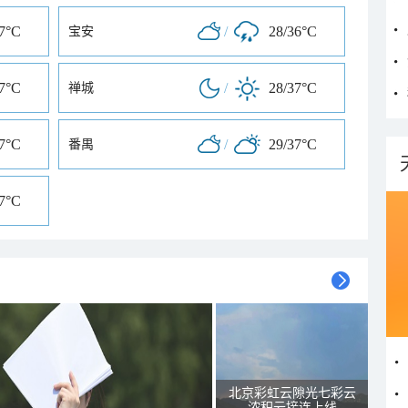
37°C
/
28/36°C
宝安
37°C
/
28/37°C
禅城
37°C
/
29/37°C
番禺
37°C
北京彩虹云隙光七彩云
浓积云接连上线