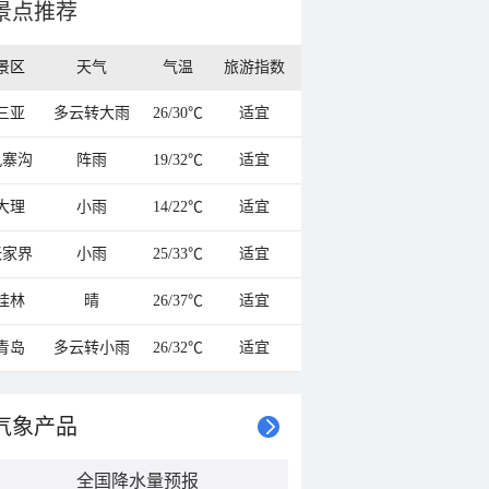
景点推荐
景区
天气
气温
旅游指数
三亚
多云转大雨
26/30℃
适宜
九寨沟
阵雨
19/32℃
适宜
大理
小雨
14/22℃
适宜
张家界
小雨
25/33℃
适宜
桂林
晴
26/37℃
适宜
青岛
多云转小雨
26/32℃
适宜
气象产品
全国降水量预报