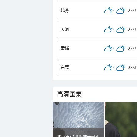
/
27/
越秀
/
27/
天河
/
27/
黄埔
/
28/
东莞
高清图集
北京天空现鱼鳞云景观