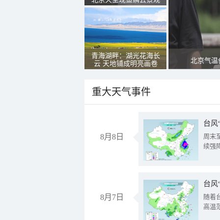
青海湖畔：湖光花海长
北京气温
云 天地铺成明亮画卷
重大天气事件
台风
8月8日
周末
续强
台风
8月7日
随着
高温