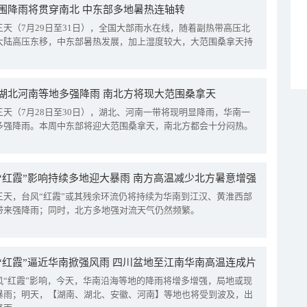
围降雨将贯穿南北 中东部多地暑热连轴转
三天（7月29日至31日），全国大部雨水在线，随着副热带高压北
大陆高压东移，中东部暑热发展，加上湿度较大，大范围桑拿天持
湖北河南等地多强降雨 南北方将现大范围桑拿天
三天（7月28日至30日），湖北、河南一带将现明显降雨，华南一
多强降雨。本周中东部将迎大范围桑拿天，南北方都会十分闷热。
“红霞”影响持续多地迎大暴雨 南方高温减少北方暑意增强
三天，台风“红霞”或其残余环流仍将持续为华南到江汉、黄淮西部
带来强降雨；同时，北方多地强对流天气仍然频繁。
“红霞”逼近华南掀强风雨 四川盆地至江南华南高温连成片
风“红霞”影响，今天，华南沿海等地的降雨将增多增强，局地或现
暴雨；明天，【湖南、湖北、安徽、河南】等地也将受到波及，出