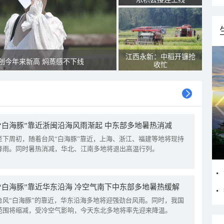
江西永新：中稻开镰抢
创今年来新高 焖蒸感不下线
收忙
“白海豚”靠近浙闽沿海风雨渐起 中东部多地暑热消减
至下周初，随着台风“白海豚”靠近，上海、浙江、福建等地将现持
降雨。同时暑热消减，华北、江南多地将退出高温行列。
“白海豚”靠近华东沿海 冷空气南下中东部多地暑热缓解
台风“白海豚”的靠近，华东沿海多地将迎强劲台风雨。同时，我国
范围将缩减，受冷空气影响，今天东北多地将率先迎来降温。