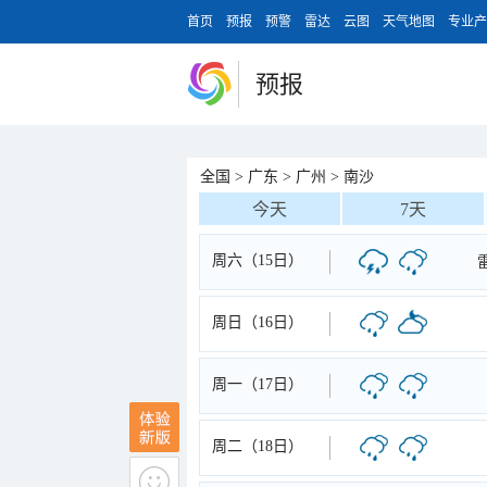
首页
预报
预警
雷达
云图
天气地图
专业产
预报
全国
>
广东
>
广州
>
南沙
今天
7天
周六（15日）
周日（16日）
周一（17日）
周二（18日）