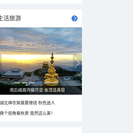
生活旅游
秋意浓 蓝天映衬下的哈尔滨伏尔加庄园
湖北神农架晨雾缭绕 秋色迷人
换个视角看秋景 竟然这么美！