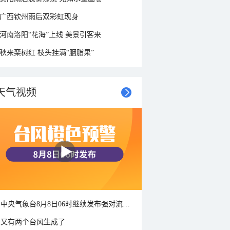
广西钦州雨后双彩虹现身
河南洛阳“花海”上线 美景引客来
秋来栾树红 枝头挂满“胭脂果”
天气视频
中央气象台8月8日06时继续发布强对流天气蓝色预警
又有两个台风生成了