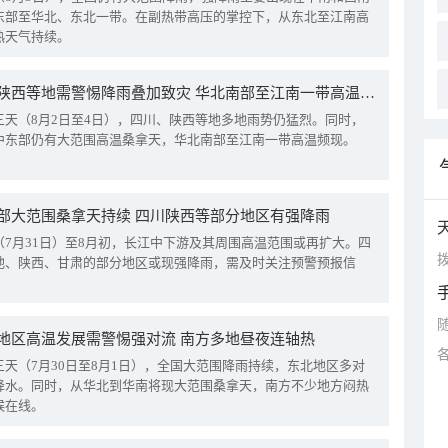
东部至华北、东北一带。在副热带高压的掌控下，从东北至江南高
热天气持续。
四川陕西等地需警惕降雨叠加致灾 华北南部至江南一带高温频现
三天（8月2日至4日），四川、陕西等地多地雨势仍猛烈。同时，
中东部仍有大范围高温桑拿天，华北南部至江南一带高温频现。
部大范围桑拿天持续 四川陕西等部分地区有强降雨
（7月31日）至8月初，长江中下游及其周围高温范围或再扩大。四
拨
地、陕西、甘肃的部分地区或现强降雨，需及时关注预警预报信
地区高温发展需警惕强对流 南方多地昼夜连轴热
三天（7月30日至8月1日），全国大范围降雨持续，东北地区多对
降水。同时，从华北到华南将现大范围桑拿天，南方不少地方闷热
候在线。