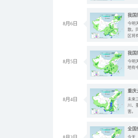
8月6日
今明
散。
区将
我国
8月5日
今明
地有
重庆
8月4日
未来
川、
害。
全国
8月3日
今天