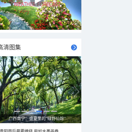
高清图集
呼伦贝尔草原 藏着最治愈的蓝天白云
贵阳雨后晨雾缭绕 宛如水墨画卷