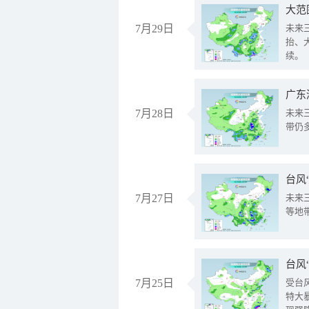
大范
7月29日
未来
抬、
续。
广东
7月28日
未来
带仍
台风
7月27日
未来
等地
台风
7月25日
受台
特大