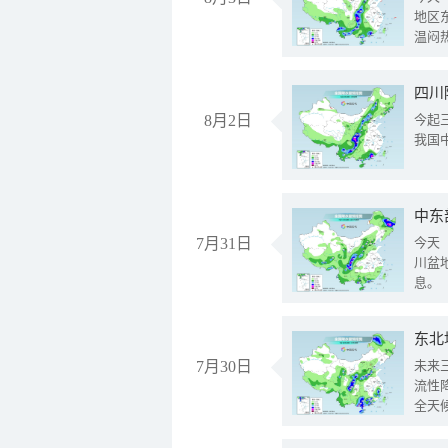
地区
温闷
8月2日
今起
我国
中东
7月31日
今天
川盆
息。
东北
7月30日
未来
流性
全天