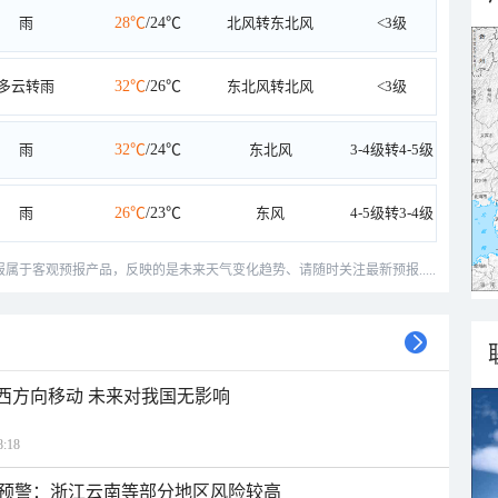
雨
28℃
/24℃
北风转东北风
<3级
多云转雨
32℃
/26℃
东北风转北风
<3级
雨
32℃
/24℃
东北风
3-4级转4-5级
雨
26℃
/23℃
东风
4-5级转3-4级
预报属于客观预报产品，反映的是未来天气变化趋势、请随时关注最新预报.....
偏西方向移动 未来对我国无影响
:18
预警：浙江云南等部分地区风险较高