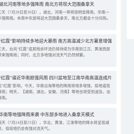
湖北河南等地多强降雨 南北方将现大范围桑拿天
三天（7月28日至30日），湖北、河南一带将现明显降雨，华南一
多强降雨。本周中东部将迎大范围桑拿天，南北方都会十分闷热。
“红霞”影响持续多地迎大暴雨 南方高温减少北方暑意增强
三天，台风“红霞”或其残余环流仍将持续为华南到江汉、黄淮西部
带来强降雨；同时，北方多地强对流天气仍然频繁。
“红霞”逼近华南掀强风雨 四川盆地至江南华南高温连成片
风“红霞”影响，今天，华南沿海等地的降雨将增多增强，局地或现
暴雨；明天，【湖南、湖北、安徽、河南】等地也将受到波及，出
降雨。
华南等地强降雨来袭 中东部多地进入桑拿天模式
两天（7月24日至25日），华北、黄淮、江淮等地的降水将呈现减
势，但局地仍会有强对流天气。