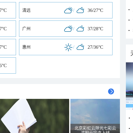
37°C
/
36/27°C
清远
27°C
/
37/28°C
广州
27°C
/
27/36°C
惠州
36°C
北京彩虹云隙光七彩云
浓积云接连上线