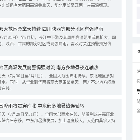
中东部仍有大范围高温桑拿天，华北南部至江南一带高温频现。
部大范围桑拿天持续 四川陕西等部分地区有强降雨
（7月31日）至8月初，长江中下游及其周围高温范围或再扩大。四
地、陕西、甘肃的部分地区或现强降雨，需及时关注预警预报信
地区高温发展需警惕强对流 南方多地昼夜连轴热
三天（7月30日至8月1日），全国大范围降雨持续，东北地区多对
拨
降水。同时，从华北到华南将现大范围桑拿天，南方不少地方闷热
候在线。
围降雨将贯穿南北 中东部多地暑热连轴转
三天（7月29日至31日），全国大部雨水在线，随着副热带高压北
大陆高压东移，中东部暑热发展，加上湿度较大，大范围桑拿天持