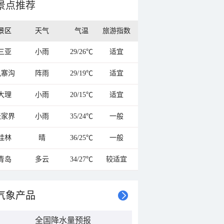
景点推荐
景区
天气
气温
旅游指数
三亚
小雨
29/26℃
适宜
九寨沟
阵雨
29/19℃
适宜
大理
小雨
20/15℃
适宜
张家界
小雨
35/24℃
一般
桂林
晴
36/25℃
一般
青岛
多云
34/27℃
较适宜
气象产品
全国降水量预报