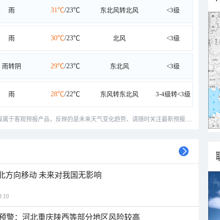
雨
31℃
/23℃
东北风转北风
<3级
雨
30℃
/23℃
北风
<3级
雨转阴
29℃
/23℃
东北风
<3级
雨
28℃
/22℃
东风转东北风
3-4级转<3级
预报属于客观预报产品，反映的是未来天气变化趋势、请随时关注最新预报.....
西北方向移动 未来对我国无影响
:10
预警：河北重庆陕西等部分地区风险较高