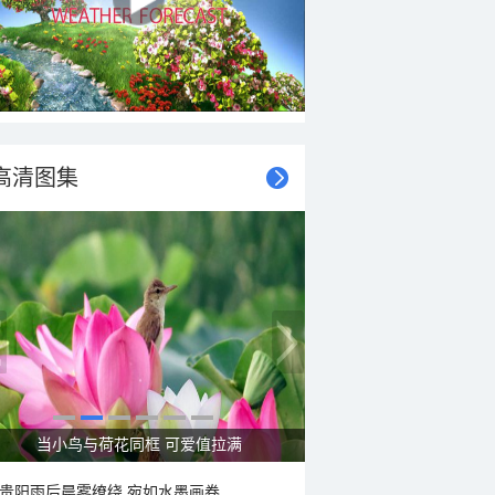
高清图集
当小鸟与荷花同框 可爱值拉满
贵阳雨后晨雾缭绕 宛如水墨画卷