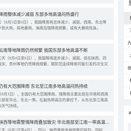
降雨整体减少减弱 东部多地高温闷热盛行
天（8月5日至6日），我国降雨将总体减少、减弱，西南、东北等
中到大雨，局地暴雨，海南岛强降雨频繁，或有大暴雨现身。
云南等地降雨仍然频繁 我国东部多地高温不断
三天（8月4日至6日），我国降雨逐步减少、减弱，但在陕西、四
重庆、贵州等地仍然降雨频繁，需防范连续降雨可能引发的次生灾
仍有大范围降雨 东北至江南多地高温闷热持续
（8月3日），全国仍有大范围降雨，强降雨主要出现在华南和西南
东部至华北、东北一带。在副热带高压的掌控下，从东北至江南高
热天气持续。
四川陕西等地需警惕降雨叠加致灾 华北南部至江南一带高温频现
三天（8月2日至4日），四川、陕西等地多地雨势仍猛烈。同时，