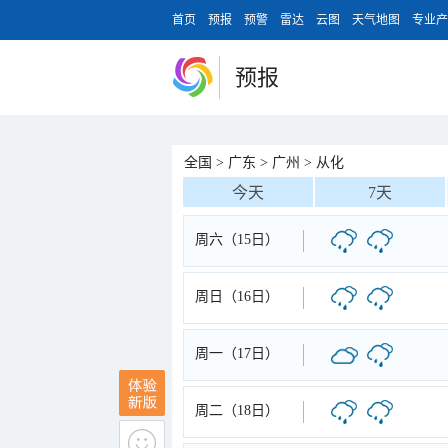
首页
预报
预警
雷达
云图
天气地图
专业产
预报
全国
>
广东
>
广州
>
从化
今天
7天
周六（15日）
周日（16日）
周一（17日）
周二（18日）