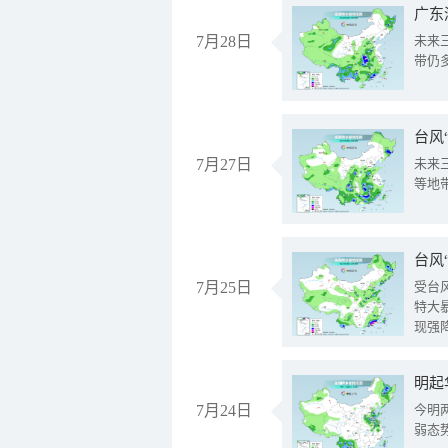
广东
7月28日
未来
带仍
台风
7月27日
未来
等地
台风
7月25日
受台
特大
现强
明起
7月24日
今明
弱态