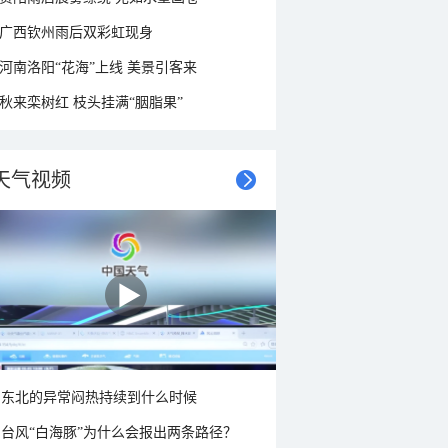
广西钦州雨后双彩虹现身
河南洛阳“花海”上线 美景引客来
秋来栾树红 枝头挂满“胭脂果”
天气视频
东北的异常闷热持续到什么时候
台风“白海豚”为什么会报出两条路径？