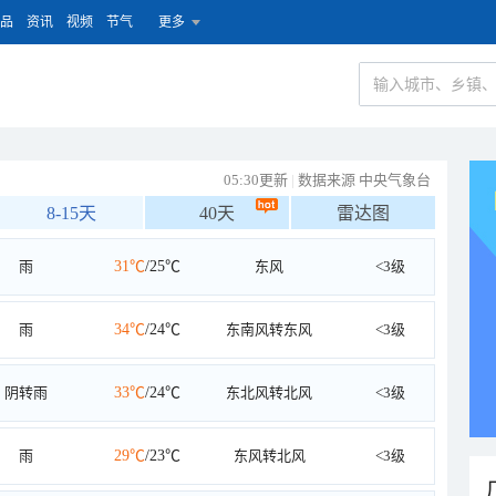
品
资讯
视频
节气
更多
05:30更新
|
数据来源 中央气象台
8-15天
40天
雷达图
雨
31℃
/25℃
东风
<3级
雨
34℃
/24℃
东南风转东风
<3级
阴转雨
33℃
/24℃
东北风转北风
<3级
雨
29℃
/23℃
东风转北风
<3级