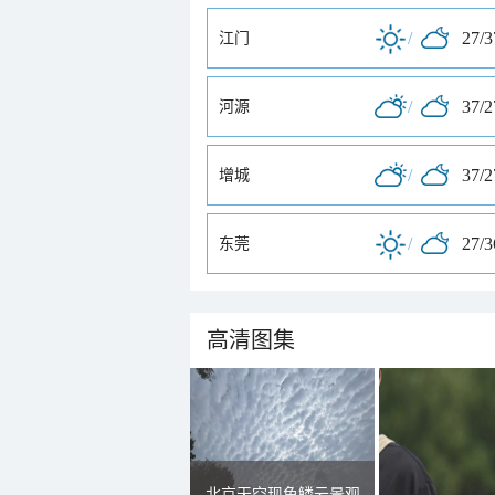
/
27/
江门
/
37/
河源
/
37/
增城
/
27/
东莞
高清图集
北京天空现鱼鳞云景观