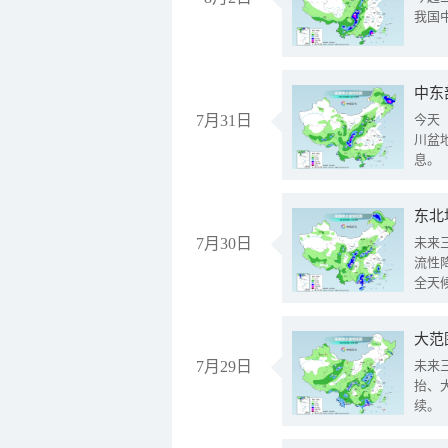
我国
中东
7月31日
今天
川盆
息。
东北
7月30日
未来
流性
全天
大范
7月29日
未来
抬、
续。