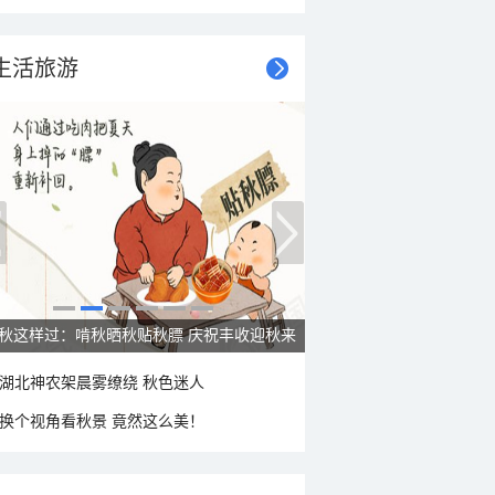
生活旅游
秋这样过：啃秋晒秋贴秋膘 庆祝丰收迎秋来
湖北神农架晨雾缭绕 秋色迷人
换个视角看秋景 竟然这么美！