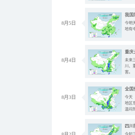
我国
8月5日
今明
地有
重庆
8月4日
未来
川、
害。
全国
8月3日
今天
地区
温闷
8月2日
今起