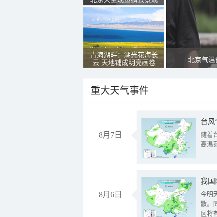
青海湖畔：湖光花海长
北京气温
云 天地铺成明亮画卷
重大天气事件
台风
8月7日
随着
高温
8月6日
今明
散。
区将