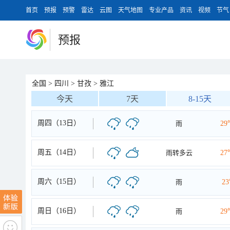
首页
预报
预警
雷达
云图
天气地图
专业产品
资讯
视频
节气
预报
全国
>
四川
>
甘孜
>
雅江
今天
7天
8-15天
周四（13日）
雨
29
周五（14日）
雨转多云
27
周六（15日）
雨
2
周日（16日）
雨
29