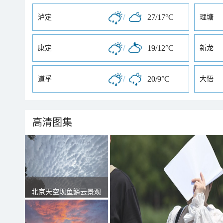
/
27/17°C
泸定
理塘
/
19/12°C
康定
新龙
/
20/9°C
道孚
大悟
高清图集
北京天空现鱼鳞云景观