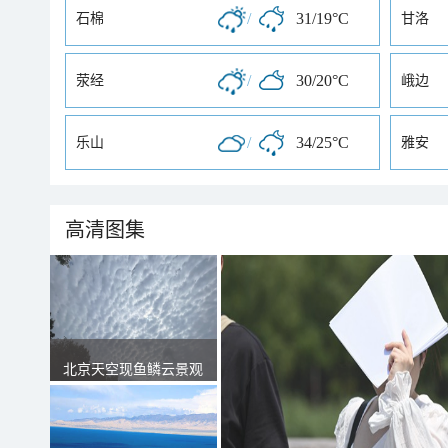
/
31/19°C
石棉
甘洛
/
30/20°C
荥经
峨边
/
34/25°C
乐山
雅安
高清图集
北京天空现鱼鳞云景观