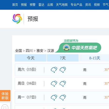
首页
预报
预警
雷达
云图
天气地图
专业产品
资讯
视频
节气
预报
全国
>
四川
>
雅安
>
汉源
今天
7天
8-15天
周六（15日）
雨
31
周日（16日）
雨
31
周一（17日）
雨
31