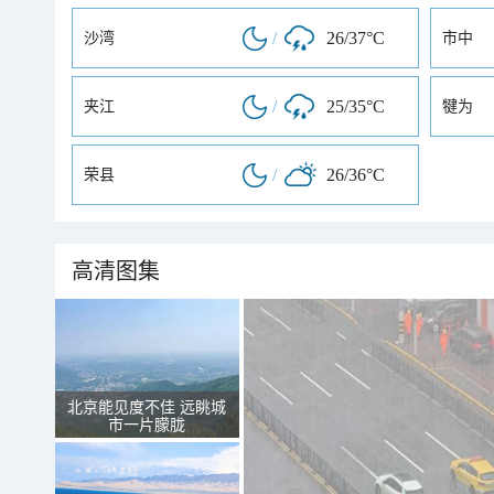
/
26/37°C
沙湾
市中
/
25/35°C
夹江
犍为
/
26/36°C
荣县
高清图集
北京能见度不佳 远眺城
市一片朦胧