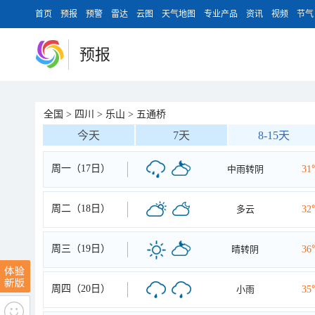
首页
预报
预警
雷达
云图
天气地图
专业产品
资讯
视频
节气
预报
全国
>
四川
>
乐山
>
五通桥
今天
7天
8-15天
周一（17日）
中雨转阴
31
周二（18日）
多云
32
周三（19日）
晴转阴
36
周四（20日）
小雨
35