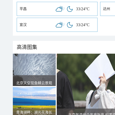
/
33/24°C
平昌
达州
/
33/24°C
宣汉
高清图集
北京天空现鱼鳞云景观
青海湖畔：湖光花海长
北京气温创今年来新高 焖蒸