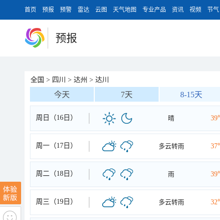
首页
预报
预警
雷达
云图
天气地图
专业产品
资讯
视频
节气
预报
全国
>
四川
>
达州
>
达川
今天
7天
8-15天
周日（16日）
晴
39
周一（17日）
多云转雨
37
周二（18日）
雨
39
周三（19日）
多云转雨
32