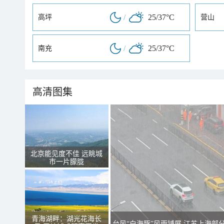
/
25/37°C
高坪
营山
/
25/37°C
南充
高清图集
北京能见度不佳 远眺城
市一片朦胧
青海湖畔：湖光花海长
台风“白海豚”风雨铺展 江苏上海部