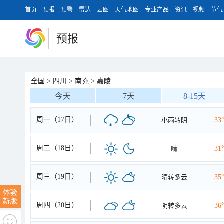
首页
预报
预警
雷达
云图
天气地图
专业产品
资讯
视频
节气
预报
全国
>
四川
>
南充
>
嘉陵
今天
7天
8-15天
周一（17日）
小雨转阴
33
周二（18日）
晴
31
周三（19日）
晴转多云
35
周四（20日）
阴转多云
36