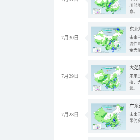
川盆
息。
东北
7月30日
未来
流性
全天
大范
7月29日
未来
抬、
续。
广东
7月28日
未来
带仍