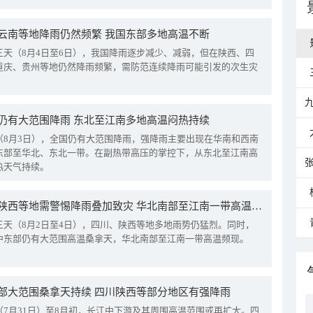
云南等地降雨仍然频繁 我国东部多地高温不断
三天（8月4日至6日），我国降雨逐步减少、减弱，但在陕西、四
重庆、贵州等地仍然降雨频繁，需防范连续降雨可能引发的次生灾
仍有大范围降雨 东北至江南多地高温闷热持续
（8月3日），全国仍有大范围降雨，强降雨主要出现在华南和西南
东部至华北、东北一带。在副热带高压的掌控下，从东北至江南高
热天气持续。
四川陕西等地需警惕降雨叠加致灾 华北南部至江南一带高温频现
三天（8月2日至4日），四川、陕西等地多地雨势仍猛烈。同时，
中东部仍有大范围高温桑拿天，华北南部至江南一带高温频现。
部大范围桑拿天持续 四川陕西等部分地区有强降雨
（7月31日）至8月初，长江中下游及其周围高温范围或再扩大。四