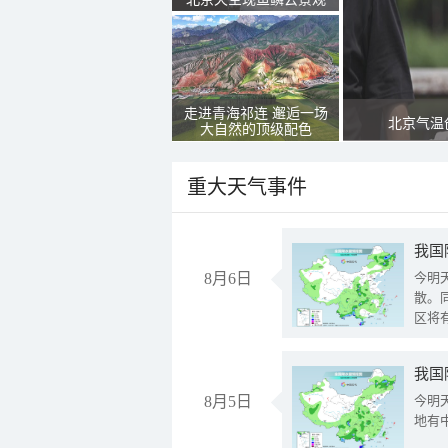
走进青海祁连 邂逅一场
北京气温
大自然的顶级配色
重大天气事件
8月6日
今明
散。
区将
我国
8月5日
今明
地有