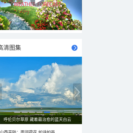
高清图集
呼伦贝尔草原 藏着最治愈的蓝天白云
山西平陆：雨润荷花 如诗如画