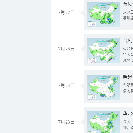
台风
7月27日
未来
等地
台风
7月25日
受台
特大
现强
明起
7月24日
今明
弱态
华北
7月23日
今天
伸，