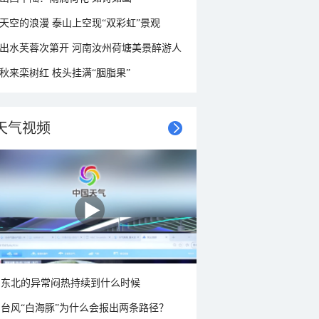
天空的浪漫 泰山上空现“双彩虹”景观
出水芙蓉次第开 河南汝州荷塘美景醉游人
秋来栾树红 枝头挂满“胭脂果”
天气视频
东北的异常闷热持续到什么时候
台风“白海豚”为什么会报出两条路径？