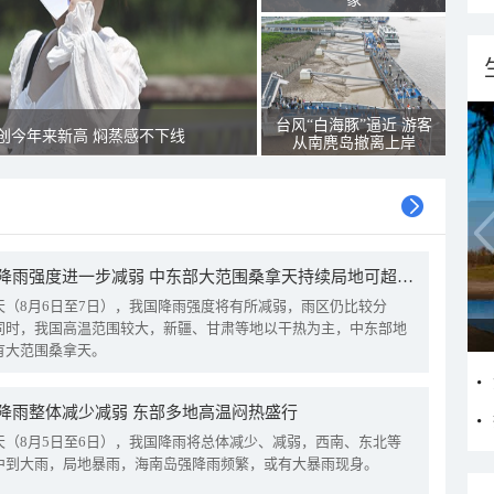
台风“白海豚”逼近 游客
创今年来新高 焖蒸感不下线
从南麂岛撤离上岸
我国降雨强度进一步减弱 中东部大范围桑拿天持续局地可超38℃
天（8月6日至7日），我国降雨强度将有所减弱，雨区仍比较分
同时，我国高温范围较大，新疆、甘肃等地以干热为主，中东部地
有大范围桑拿天。
降雨整体减少减弱 东部多地高温闷热盛行
天（8月5日至6日），我国降雨将总体减少、减弱，西南、东北等
中到大雨，局地暴雨，海南岛强降雨频繁，或有大暴雨现身。