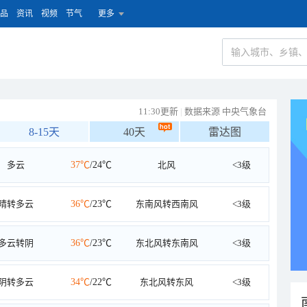
品
资讯
视频
节气
更多
11:30更新
|
数据来源 中央气象台
8-15天
40天
雷达图
多云
37℃
/24℃
北风
<3级
晴转多云
36℃
/23℃
东南风转西南风
<3级
多云转阴
36℃
/23℃
东北风转东南风
<3级
阴转多云
34℃
/22℃
东北风转东风
<3级