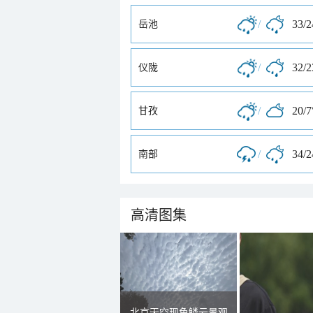
/
33/
岳池
/
32/
仪陇
/
20/7
甘孜
/
34/
南部
高清图集
北京天空现鱼鳞云景观