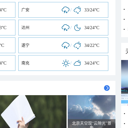
24°C
/
33/24°C
广安
23°C
/
34/24°C
达州
°C
/
34/22°C
遂宁
24°C
/
34/24°C
南充
北京天空现“云隙光”景
象