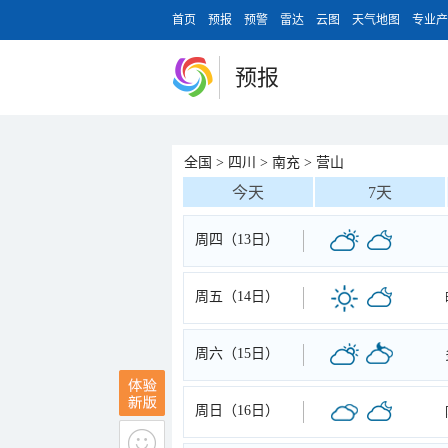
首页
预报
预警
雷达
云图
天气地图
专业产
预报
全国
>
四川
>
南充
>
营山
今天
7天
周四（13日）
周五（14日）
周六（15日）
周日（16日）