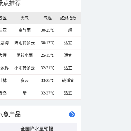
景点推荐
景区
天气
气温
旅游指数
三亚
雷阵雨
30/25℃
一般
九寨沟
阵雨转多云
30/17℃
适宜
大理
阴转小雨
25/15℃
适宜
张家界
小雨转多云
32/21℃
适宜
桂林
多云
33/25℃
较适宜
青岛
晴
32/27℃
适宜
气象产品
全国降水量预报