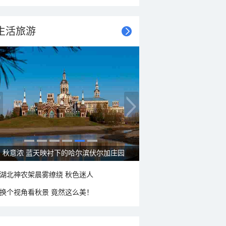
生活旅游
秋意浓 蓝天映衬下的哈尔滨伏尔加庄园
湖北神农架晨雾缭绕 秋色迷人
换个视角看秋景 竟然这么美！