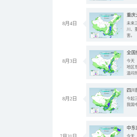
重庆
8月4日
未来
川、
害。
全国
8月3日
今天
地区
温闷
8月2日
今起
我国
中东
7月31日
今天