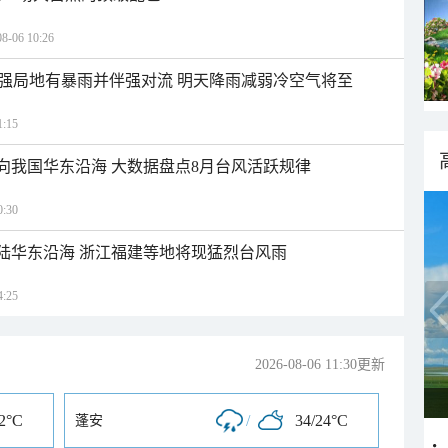
06 10:26
强局地有暴雨并伴强对流 明天降雨减弱冷空气将至
:15
趋向我国华东沿海 大数据盘点8月台风活跃规律
:30
台风“白海豚”将登陆华东沿海 浙江福建等地将现猛烈台风雨
:25
2026-08-06 11:30更新
22°C
/
34/24°C
蓬安