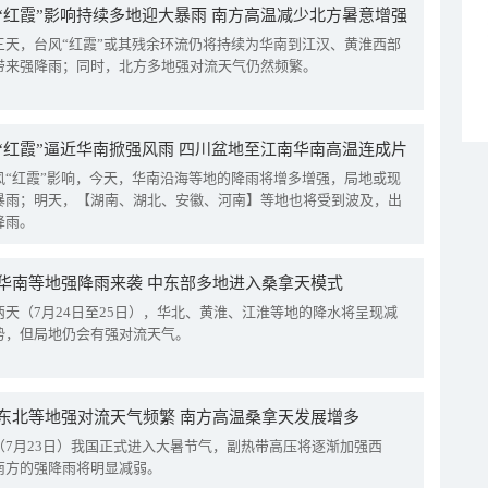
“红霞”影响持续多地迎大暴雨 南方高温减少北方暑意增强
三天，台风“红霞”或其残余环流仍将持续为华南到江汉、黄淮西部
带来强降雨；同时，北方多地强对流天气仍然频繁。
“红霞”逼近华南掀强风雨 四川盆地至江南华南高温连成片
风“红霞”影响，今天，华南沿海等地的降雨将增多增强，局地或现
暴雨；明天，【湖南、湖北、安徽、河南】等地也将受到波及，出
降雨。
华南等地强降雨来袭 中东部多地进入桑拿天模式
两天（7月24日至25日），华北、黄淮、江淮等地的降水将呈现减
势，但局地仍会有强对流天气。
东北等地强对流天气频繁 南方高温桑拿天发展增多
（7月23日）我国正式进入大暑节气，副热带高压将逐渐加强西
南方的强降雨将明显减弱。