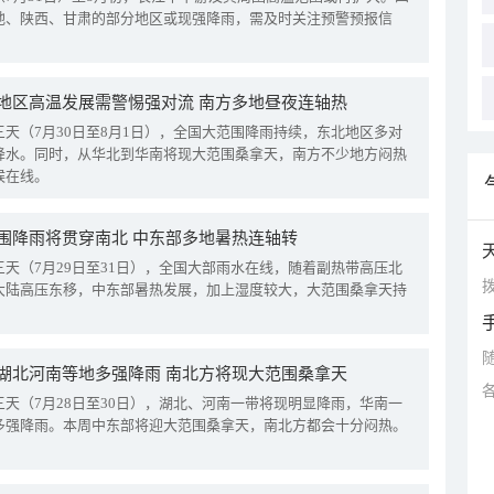
地、陕西、甘肃的部分地区或现强降雨，需及时关注预警预报信
地区高温发展需警惕强对流 南方多地昼夜连轴热
三天（7月30日至8月1日），全国大范围降雨持续，东北地区多对
降水。同时，从华北到华南将现大范围桑拿天，南方不少地方闷热
候在线。
围降雨将贯穿南北 中东部多地暑热连轴转
三天（7月29日至31日），全国大部雨水在线，随着副热带高压北
拨
大陆高压东移，中东部暑热发展，加上湿度较大，大范围桑拿天持
湖北河南等地多强降雨 南北方将现大范围桑拿天
三天（7月28日至30日），湖北、河南一带将现明显降雨，华南一
多强降雨。本周中东部将迎大范围桑拿天，南北方都会十分闷热。