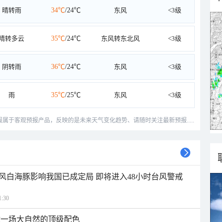
晴转雨
34℃
/24℃
东风
<3级
晴转多云
35℃
/24℃
东风转东北风
<3级
阴转雨
36℃
/24℃
东风
<3级
雨
35℃
/25℃
东风
<3级
预报属于客观预报产品，反映的是未来天气变化趋势、请随时关注最新预报.....
风白海豚影响我国已成定局 即将进入48小时台风警戒
:30
逅一场大自然的顶级配色