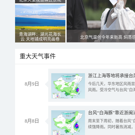
青海湖畔：湖光花海长
北京气温创今年来新高 焖蒸
云 天地铺成明亮画卷
重大天气事件
浙江上海等地将承接台风
8月9日
今后几天，华东地区风雨显
风雨。受冷空气与台风“白
台风“白海豚”靠近浙闽
8月8日
周末至下周初，随着台风“
续强降雨。同时暑热消减，