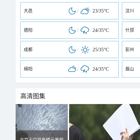
/
23/35°C
大邑
汶川
/
24/35°C
德阳
什邡
/
25/35°C
成都
彭州
/
24/35°C
绵阳
眉山
高清图集
北京天空现鱼鳞云景观