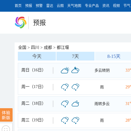
首页
预报
预警
雷达
云图
天气地图
专业产品
资讯
视频
节气
预报
全国
>
四川
>
成都
>
都江堰
今天
7天
8-15天
周日（16日）
多云转阴
33
周一（17日）
雨
29
周二（18日）
雨转多云
31
周三（19日）
雨
28