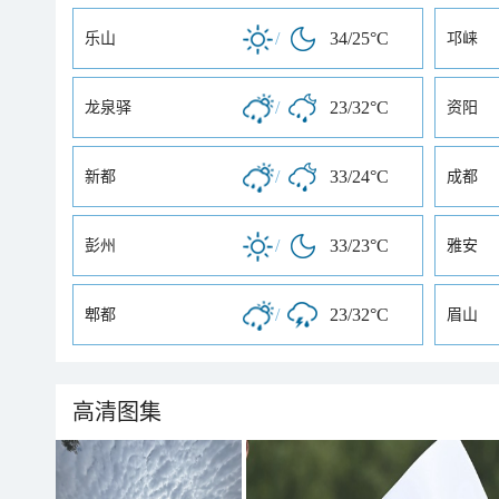
/
34/25°C
乐山
邛崃
/
23/32°C
龙泉驿
资阳
/
33/24°C
新都
成都
/
33/23°C
彭州
雅安
/
23/32°C
郫都
眉山
高清图集