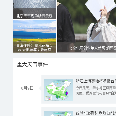
北京天空现鱼鳞云景观
青海湖畔：湖光花海长
北京气温创今年来新高 焖蒸
云 天地铺成明亮画卷
重大天气事件
浙江上海等地将承接台风
8月9日
今后几天，华东地区风雨显
风雨。受冷空气与台风“白
台风“白海豚”靠近浙闽