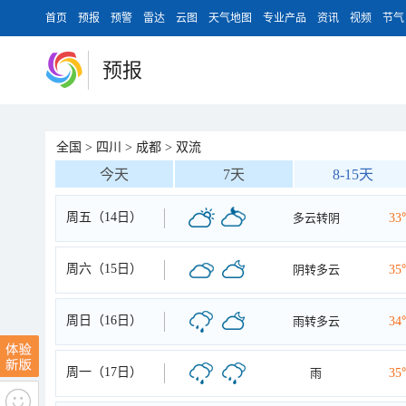
首页
预报
预警
雷达
云图
天气地图
专业产品
资讯
视频
节气
预报
全国
>
四川
>
成都
>
双流
今天
7天
8-15天
周五（14日）
多云转阴
33
周六（15日）
阴转多云
35
周日（16日）
雨转多云
34
周一（17日）
雨
35