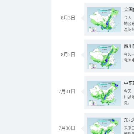
全国
8月3日
今天
地区
温闷
8月2日
今起
我国
中东
7月31日
今天
川盆
息。
东北
7月30日
未来
流性