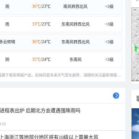
雨
36℃
/23℃
南风转西北风
<3级
雨
33℃
/23℃
东南风转西北风
<3级
多云转晴
36℃
/24℃
东南风转西北风
<3级
阴
35℃
/24℃
东南风
<3级
预报属于客观预报产品，反映的是未来天气变化趋势、请随时关注最新预报.....
雨进程表出炉 后期北方会遭遇强降雨吗
:19
上海浙江等地部分地区将有10级以上雷暴大风