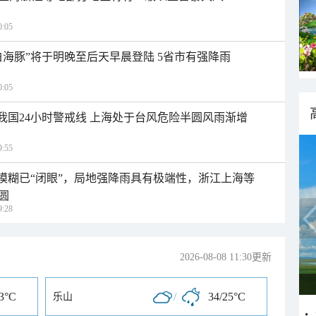
:05
白海豚”将于明晚至后天早晨登陆 5省市有强降雨
:05
入我国24小时警戒线 上海处于台风危险半圆风雨渐增
:55
区模糊已“闭眼”，局地强降雨具有极端性，浙江上海等
圆
:28
2026-08-08 11:30更新
23°C
/
34/25°C
乐山