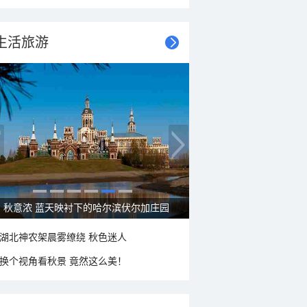
生活旅游
秋意浓 蓝天映衬下的哈尔滨伏尔加庄园
湖北神农架晨雾缭绕 秋色迷人
换个视角看秋景 竟然这么美！