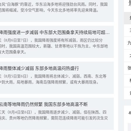
台风“白海豚”的靠近，华东沿海多地将迎强劲台风雨。同时，我国
范围将缩减，受冷空气影响，今天东北多地将率先迎来降温。
我国降雨强度进一步减弱 中东部大范围桑拿天持续局地可超38℃
天（8月6日至7日），我国降雨强度将有所减弱，雨区仍比较分
同时，我国高温范围较大，新疆、甘肃等地以干热为主，中东部地
有大范围桑拿天。
降雨整体减少减弱 东部多地高温闷热盛行
天（8月5日至6日），我国降雨将总体减少、减弱，西南、东北等
中到大雨，局地暴雨，海南岛强降雨频繁，或有大暴雨现身。
云南等地降雨仍然频繁 我国东部多地高温不断
三天（8月4日至6日），我国降雨逐步减少、减弱，但在陕西、四
重庆、贵州等地仍然降雨频繁，需防范连续降雨可能引发的次生灾