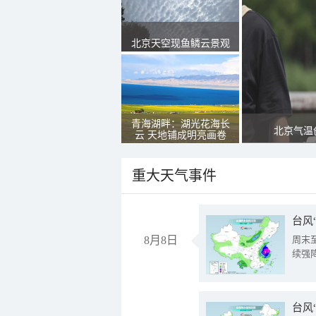
北京天空现鱼鳞云景观
青海湖畔：湖光花海长
北京气温
云 天地铺成明亮画卷
重大天气事件
台风
8月8日
周末
续强
台风