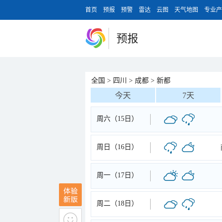
首页
预报
预警
雷达
云图
天气地图
专业产
预报
全国
>
四川
>
成都
>
新都
今天
7天
周六（15日）
周日（16日）
周一（17日）
周二（18日）