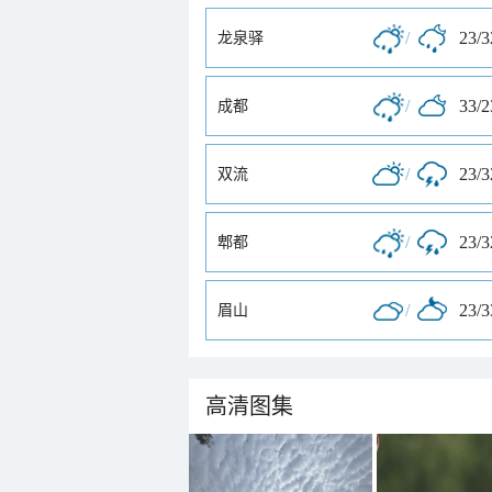
/
23/
龙泉驿
/
33/
成都
/
23/
双流
/
23/
郫都
/
23/
眉山
高清图集