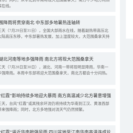
候在线。
围降雨将贯穿南北 中东部多地暑热连轴转
三天（7月29日至31日），全国大部雨水在线，随着副热带高压北
大陆高压东移，中东部暑热发展，加上湿度较大，大范围桑拿天持
湖北河南等地多强降雨 南北方将现大范围桑拿天
三天（7月28日至30日），湖北、河南一带将现明显降雨，华南一
多强降雨。本周中东部将迎大范围桑拿天，南北方都会十分闷热。
“红霞”影响持续多地迎大暴雨 南方高温减少北方暑意增强
三天，台风“红霞”或其残余环流仍将持续为华南到江汉、黄淮西部
带来强降雨；同时，北方多地强对流天气仍然频繁。
“红霞”逼近华南掀强风雨 四川盆地至江南华南高温连成片