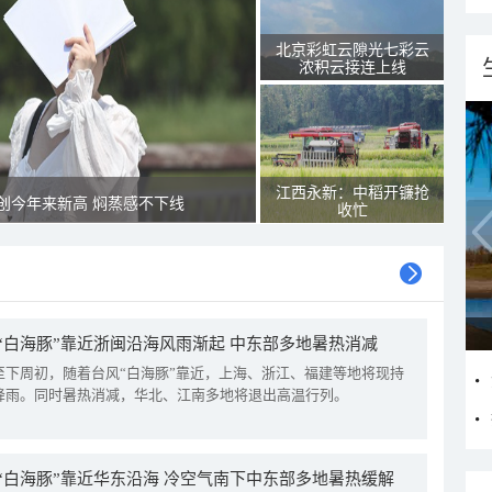
北京彩虹云隙光七彩云
浓积云接连上线
江西永新：中稻开镰抢
创今年来新高 焖蒸感不下线
收忙
“白海豚”靠近浙闽沿海风雨渐起 中东部多地暑热消减
至下周初，随着台风“白海豚”靠近，上海、浙江、福建等地将现持
降雨。同时暑热消减，华北、江南多地将退出高温行列。
“白海豚”靠近华东沿海 冷空气南下中东部多地暑热缓解