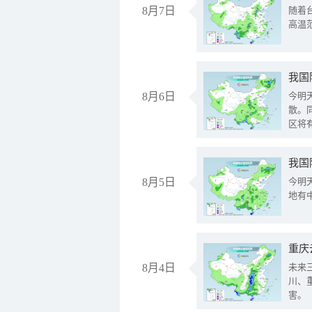
8月7日
随着
高温
8月6日
今明
散。
区将
我国
8月5日
今明
地有
重庆
8月4日
未来
川、
害。