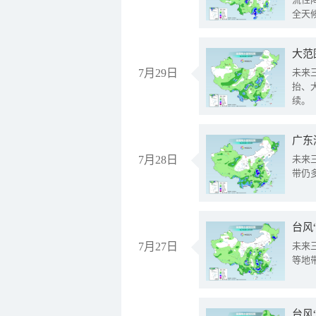
全天
大范
7月29日
未来
抬、
续。
广东
7月28日
未来
带仍
台风
7月27日
未来
等地
台风