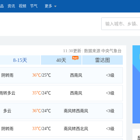
品
资讯
视频
节气
更多
11:30更新
|
数据来源 中央气象台
8-15天
40天
雷达图
阴转雨
36℃
/25℃
西南风
<3级
雨转多云
35℃
/24℃
西南风
<3级
多云
36℃
/24℃
南风转西南风
<3级
阴转雨
33℃
/24℃
南风转西北风
<3级