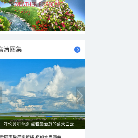
高清图集
呼伦贝尔草原 藏着最治愈的蓝天白云
贵阳雨后晨雾缭绕 宛如水墨画卷