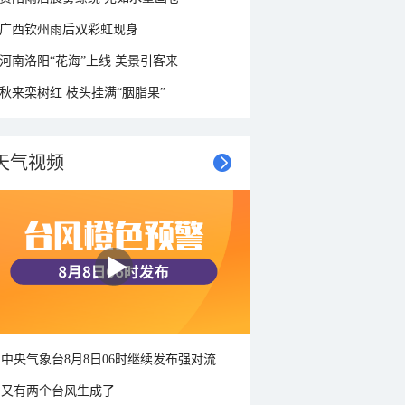
广西钦州雨后双彩虹现身
河南洛阳“花海”上线 美景引客来
秋来栾树红 枝头挂满“胭脂果”
天气视频
中央气象台8月8日06时继续发布强对流天气蓝色预警
又有两个台风生成了