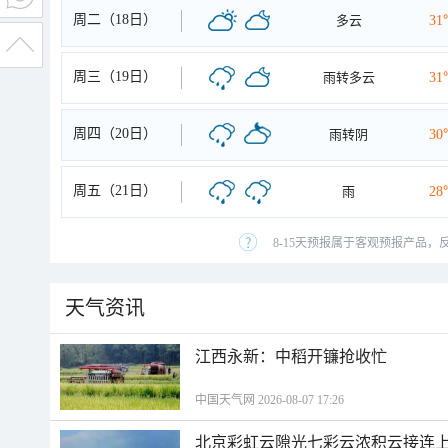
周二（18日）
多云
31
周三（19日）
雨转多云
31
周四（20日）
雨转阴
30
周五（21日）
雨
28
8-15天预报属于客观预报产品，
天气资讯
江西永新：中稻开镰抢收忙
中国天气网 2026-08-07 17:26
北京彩虹云隙光七彩云浓积云接连