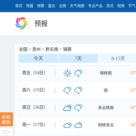
首页
预报
预警
雷达
云图
天气地图
专业产品
资讯
视频
节气
预报
全国
>
贵州
>
黔东南
>
锦屏
今天
7天
8-15天
周五（14日）
晴转雨
35
周六（15日）
雨
32
周日（16日）
多云转雨
32
周一（17日）
阴转多云
34