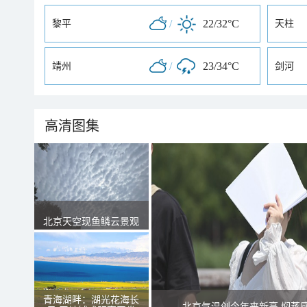
/
22/32°C
黎平
天柱
/
23/34°C
靖州
剑河
高清图集
北京天空现鱼鳞云景观
青海湖畔：湖光花海长
北京气温创今年来新高 焖蒸