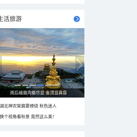
生活旅游
秋意浓 蓝天映衬下的哈尔滨伏尔加庄园
湖北神农架晨雾缭绕 秋色迷人
换个视角看秋景 竟然这么美！