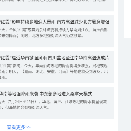
“红霞”影响持续多地迎大暴雨 南方高温减少北方暑意增强
三天，台风“红霞”或其残余环流仍将持续为华南到江汉、黄淮西部
带来强降雨；同时，北方多地强对流天气仍然频繁。
“红霞”逼近华南掀强风雨 四川盆地至江南华南高温连成片
风“红霞”影响，今天，华南沿海等地的降雨将增多增强，局地或现
暴雨；明天，【湖南、湖北、安徽、河南】等地也将受到波及，出
降雨。
华南等地强降雨来袭 中东部多地进入桑拿天模式
两天（7月24日至25日），华北、黄淮、江淮等地的降水将呈现减
势，但局地仍会有强对流天气。
查看更多>>