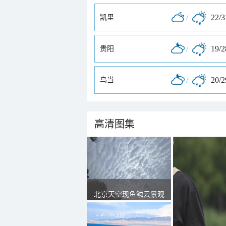
/
22/
凯里
/
19/
贵阳
/
20/
乌当
高清图集
北京天空现鱼鳞云景观