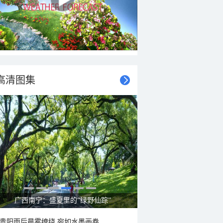
高清图集
呼伦贝尔草原 藏着最治愈的蓝天白云
贵阳雨后晨雾缭绕 宛如水墨画卷