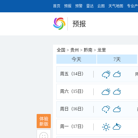
首页
预报
预警
雷达
云图
天气地图
专业产
预报
全国
>
贵州
>
黔南
>
龙里
今天
7天
周五（14日）
周六（15日）
周日（16日）
周一（17日）