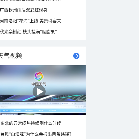
广西钦州雨后双彩虹现身
河南洛阳“花海”上线 美景引客来
秋来栾树红 枝头挂满“胭脂果”
天气视频
东北的异常闷热持续到什么时候
台风“白海豚”为什么会报出两条路径？