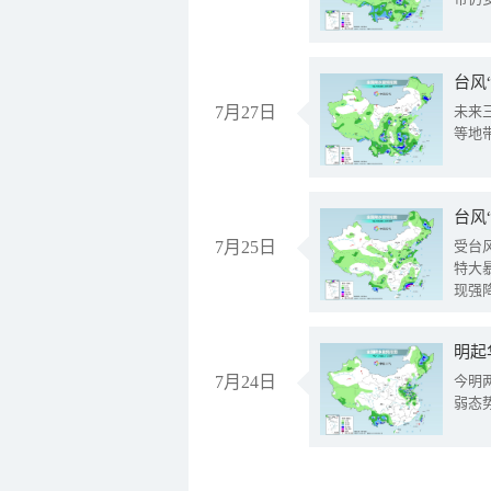
台风
7月27日
未来
等地
台风
7月25日
受台
特大
现强
明起
7月24日
今明
弱态