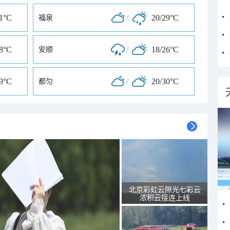
31°C
/
20/29°C
福泉
28°C
/
18/26°C
安顺
29°C
/
20/30°C
都匀
北京彩虹云隙光七彩云
浓积云接连上线