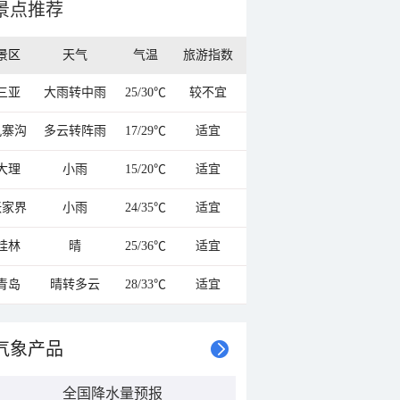
景点推荐
景区
天气
气温
旅游指数
三亚
大雨转中雨
25/30℃
较不宜
九寨沟
多云转阵雨
17/29℃
适宜
大理
小雨
15/20℃
适宜
张家界
小雨
24/35℃
适宜
桂林
晴
25/36℃
适宜
青岛
晴转多云
28/33℃
适宜
气象产品
全国降水量预报