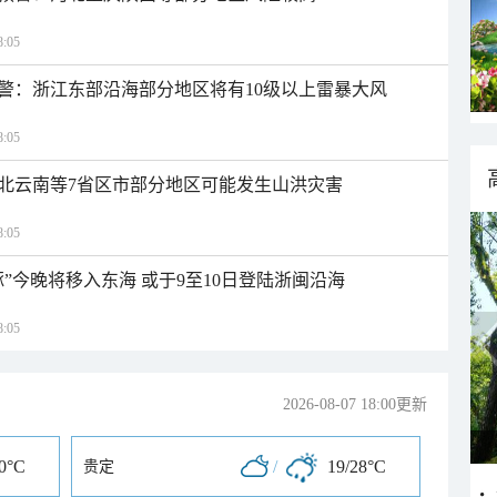
:05
警：浙江东部沿海部分地区将有10级以上雷暴大风
:05
北云南等7省区市部分地区可能发生山洪灾害
:05
”今晚将移入东海 或于9至10日登陆浙闽沿海
:05
2026-08-07 18:00更新
30°C
/
19/28°C
贵定