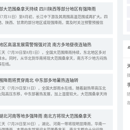
部大范围桑拿天持续 四川陕西等部分地区有强降雨
（7月31日）至8月初，长江中下游及其周围高温范围或再扩大。四
地、陕西、甘肃的部分地区或现强降雨，需及时关注预警预报信
地区高温发展需警惕强对流 南方多地昼夜连轴热
三天（7月30日至8月1日），全国大范围降雨持续，东北地区多对
降水。同时，从华北到华南将现大范围桑拿天，南方不少地方闷热
候在线。
拨
围降雨将贯穿南北 中东部多地暑热连轴转
三天（7月29日至31日），全国大部雨水在线，随着副热带高压北
大陆高压东移，中东部暑热发展，加上湿度较大，大范围桑拿天持
湖北河南等地多强降雨 南北方将现大范围桑拿天
三天（7月28日至30日），湖北、河南一带将现明显降雨，华南一
多强降雨。本周中东部将迎大范围桑拿天，南北方都会十分闷热。