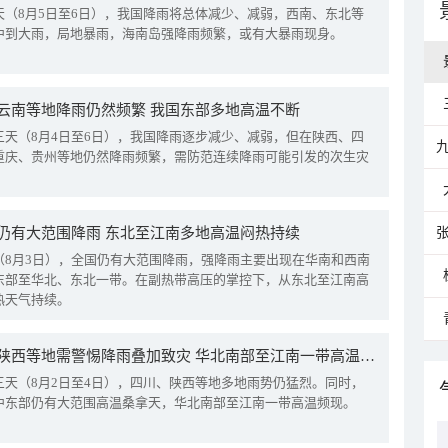
天（8月5日至6日），我国降雨将总体减少、减弱，西南、东北等
中到大雨，局地暴雨，海南岛强降雨频繁，或有大暴雨现身。
云南等地降雨仍然频繁 我国东部多地高温不断
三天（8月4日至6日），我国降雨逐步减少、减弱，但在陕西、四
重庆、贵州等地仍然降雨频繁，需防范连续降雨可能引发的次生灾
仍有大范围降雨 东北至江南多地高温闷热持续
（8月3日），全国仍有大范围降雨，强降雨主要出现在华南和西南
东部至华北、东北一带。在副热带高压的掌控下，从东北至江南高
热天气持续。
四川陕西等地需警惕降雨叠加致灾 华北南部至江南一带高温频现
三天（8月2日至4日），四川、陕西等地多地雨势仍猛烈。同时，
中东部仍有大范围高温桑拿天，华北南部至江南一带高温频现。