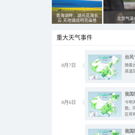
青海湖畔：湖光花海长
北京气温
云 天地铺成明亮画卷
重大天气事件
台风
8月7日
随着
高温
8月6日
今明
散。
区将
我国