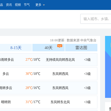
品
资讯
视频
节气
更多
18:00更新
|
数据来源 中央气象台
8-15天
40天
雷达图
阵雨转多云
27℃
/18℃
无持续风向转西北风
<3级
多云
30℃
/18℃
东风转西风
<3级
雨转多云
28℃
/16℃
东风转西风
<3级
晴转阴
31℃
/17℃
东风转东北风
<3级