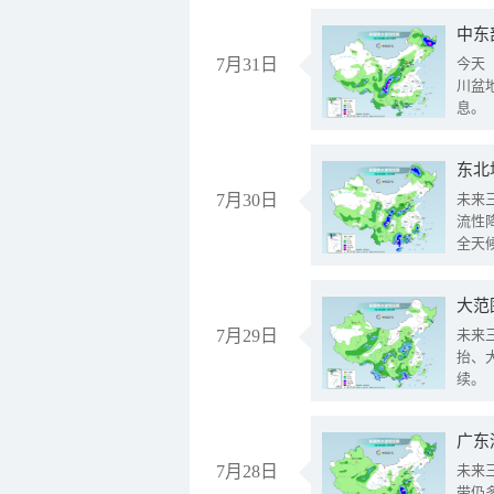
中东
7月31日
今天
川盆
息。
东北
7月30日
未来
流性
全天
大范
7月29日
未来
抬、
续。
广东
7月28日
未来
带仍