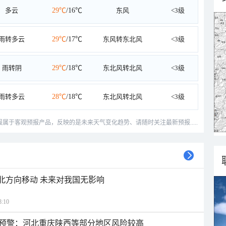
多云
29℃
/16℃
东风
<3级
雨转多云
29℃
/17℃
东风转东北风
<3级
雨转阴
29℃
/18℃
东北风转北风
<3级
雨转多云
28℃
/18℃
东北风转北风
<3级
预报属于客观预报产品，反映的是未来天气变化趋势、请随时关注最新预报.....
西北方向移动 未来对我国无影响
:10
预警：河北重庆陕西等部分地区风险较高