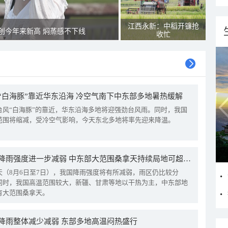
江西永新：中稻开镰抢
创今年来新高 焖蒸感不下线
收忙
“白海豚”靠近华东沿海 冷空气南下中东部多地暑热缓解
台风“白海豚”的靠近，华东沿海多地将迎强劲台风雨。同时，我国
范围将缩减，受冷空气影响，今天东北多地将率先迎来降温。
我国降雨强度进一步减弱 中东部大范围桑拿天持续局地可超38℃
天（8月6日至7日），我国降雨强度将有所减弱，雨区仍比较分
同时，我国高温范围较大，新疆、甘肃等地以干热为主，中东部地
有大范围桑拿天。
降雨整体减少减弱 东部多地高温闷热盛行