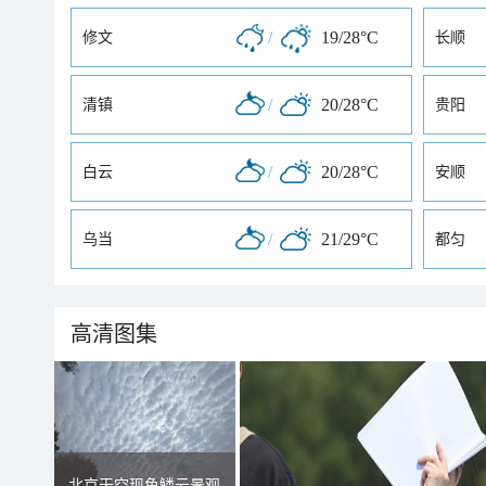
/
19/28°C
修文
长顺
/
20/28°C
清镇
贵阳
/
20/28°C
白云
安顺
/
21/29°C
乌当
都匀
高清图集
北京天空现鱼鳞云景观