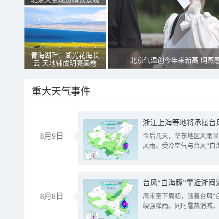
青海湖畔：湖光花海长
北京气温创今年来新高 焖蒸
云 天地铺成明亮画卷
重大天气事件
浙江上海等地将承接台风
8月9日
今后几天，华东地区风雨显
风雨。受冷空气与台风“白
台风“白海豚”靠近浙闽
8月8日
周末至下周初，随着台风“
续强降雨。同时暑热消减，