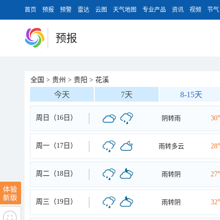
首页
预报
预警
雷达
云图
天气地图
专业产品
资讯
视频
节气
预报
全国
>
贵州
>
贵阳
>
花溪
今天
7天
8-15天
周日（16日）
阴转雨
30
周一（17日）
雨转多云
28
周二（18日）
雨转阴
27
周三（19日）
雨转阴
32