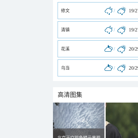
/
19/
修文
/
19/
清镇
/
20/
花溪
/
20/
乌当
高清图集
北京天空现鱼鳞云景观