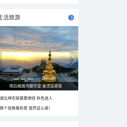
生活旅游
秋意浓 蓝天映衬下的哈尔滨伏尔加庄园
湖北神农架晨雾缭绕 秋色迷人
换个视角看秋景 竟然这么美！