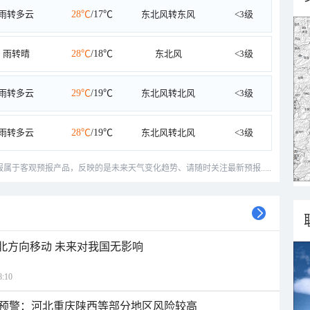
雨转多云
28℃
/17℃
东北风转东风
<3级
雨转晴
28℃
/18℃
东北风
<3级
雨转多云
29℃
/19℃
东北风转北风
<3级
雨转多云
28℃
/19℃
东北风转北风
<3级
预报属于客观预报产品，反映的是未来天气变化趋势、请随时关注最新预报.....
西北方向移动 未来对我国无影响
:10
预警：河北重庆陕西等部分地区风险较高