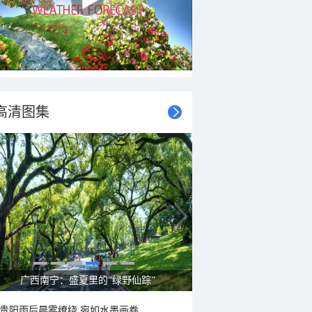
高清图集
呼伦贝尔草原 藏着最治愈的蓝天白云
贵阳雨后晨雾缭绕 宛如水墨画卷