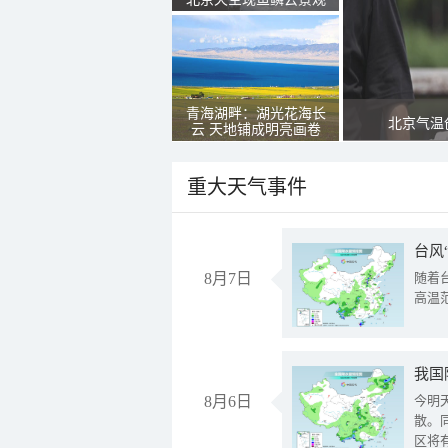
青海湖畔：湖光花海长
北京气温
云 天地铺成明亮画卷
重大天气事件
台风
8月7日
随着
高温
8月6日
今明
散。
区将