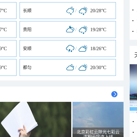
27°C
/
20/28°C
长顺
27°C
/
19/28°C
贵阳
29°C
/
18/26°C
安顺
29°C
/
20/30°C
都匀
北京彩虹云隙光七彩云
浓积云接连上线