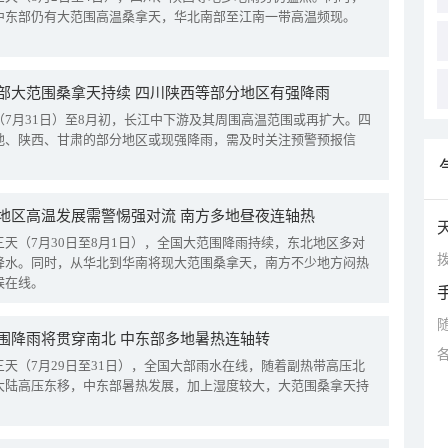
中东部仍有大范围高温桑拿天，华北南部至江南一带高温频现。
部大范围桑拿天持续 四川陕西等部分地区有强降雨
（7月31日）至8月初，长江中下游及其周围高温范围或再扩大。四
地、陕西、甘肃的部分地区或现强降雨，需及时关注预警预报信
地区高温发展需警惕强对流 南方多地昼夜连轴热
三天（7月30日至8月1日），全国大范围降雨持续，东北地区多对
拨
降水。同时，从华北到华南将现大范围桑拿天，南方不少地方闷热
候在线。
围降雨将贯穿南北 中东部多地暑热连轴转
三天（7月29日至31日），全国大部雨水在线，随着副热带高压北
大陆高压东移，中东部暑热发展，加上湿度较大，大范围桑拿天持