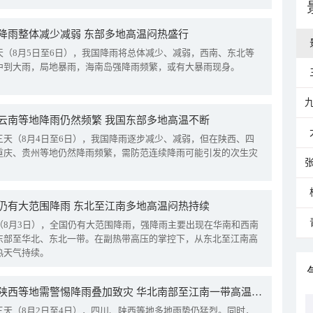
降雨整体减少减弱 东部多地高温闷热盛行
天（8月5日至6日），我国降雨将总体减少、减弱，西南、东北等
中到大雨，局地暴雨，海南岛强降雨频繁，或有大暴雨现身。
云南等地降雨仍然频繁 我国东部多地高温不断
三天（8月4日至6日），我国降雨逐步减少、减弱，但在陕西、四
重庆、贵州等地仍然降雨频繁，需防范连续降雨可能引发的次生灾
仍有大范围降雨 东北至江南多地高温闷热持续
（8月3日），全国仍有大范围降雨，强降雨主要出现在华南和西南
东部至华北、东北一带。在副热带高压的掌控下，从东北至江南高
热天气持续。
四川陕西等地需警惕降雨叠加致灾 华北南部至江南一带高温频现
三天（8月2日至4日），四川、陕西等地多地雨势仍猛烈。同时，