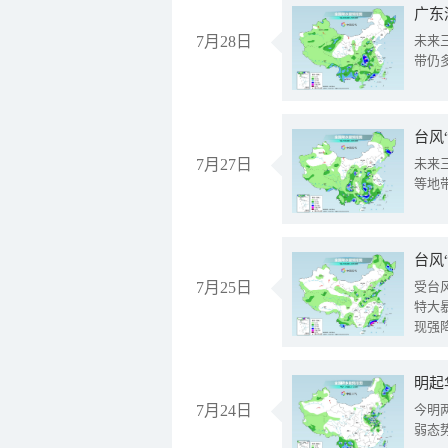
广东
7月28日
未来
带仍
台风
7月27日
未来
等地
台风
7月25日
受台
特大
现强
明起
7月24日
今明
弱态