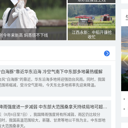
江西永新：中稻开镰抢
创今年来新高 焖蒸感不下线
收忙
“白海豚”靠近华东沿海 冷空气南下中东部多地暑热缓解
台风“白海豚”的靠近，华东沿海多地将迎强劲台风雨。同时，我国
范围将缩减，受冷空气影响，今天东北多地将率先迎来降温。
我国降雨强度进一步减弱 中东部大范围桑拿天持续局地可超38℃
天（8月6日至7日），我国降雨强度将有所减弱，雨区仍比较分
同时，我国高温范围较大，新疆、甘肃等地以干热为主，中东部地
有大范围桑拿天。