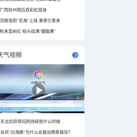
广西钦州雨后双彩虹现身
河南洛阳“花海”上线 美景引客来
秋来栾树红 枝头挂满“胭脂果”
天气视频
东北的异常闷热持续到什么时候
台风“白海豚”为什么会报出两条路径？