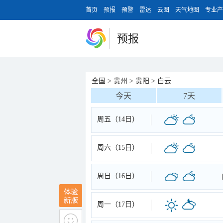
首页
预报
预警
雷达
云图
天气地图
专业产
预报
全国
>
贵州
>
贵阳
>
白云
今天
7天
周五（14日）
周六（15日）
周日（16日）
周一（17日）