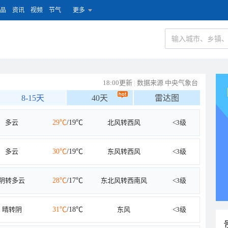
品
资讯
视频
节气
更多
18:00更新
|
数据来源 中央气象台
8-15天
40天
雷达图
多云
29℃
/19℃
北风转西风
<3级
多云
30℃
/19℃
东风转西风
<3级
阴转多云
28℃
/17℃
东北风转西南风
<3级
晴转阴
31℃
/18℃
东风
<3级