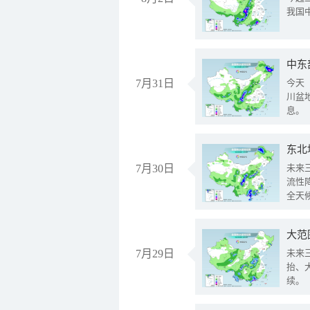
我国
中东
7月31日
今天
川盆
息。
东北
7月30日
未来
流性
全天
大范
7月29日
未来
抬、
续。