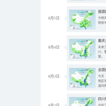
我国
8月5日
今明
地有
重庆
8月4日
未来
川、
害。
全国
8月3日
今天
地区
温闷
8月2日
今起