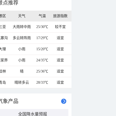
景点推荐
景区
天气
气温
旅游指数
三亚
大雨转中雨
25/30℃
较不宜
九寨沟
多云转阵雨
17/29℃
适宜
大理
小雨
15/20℃
适宜
张家界
小雨
24/35℃
适宜
桂林
晴
25/36℃
适宜
青岛
晴转多云
28/33℃
适宜
气象产品
全国降水量预报