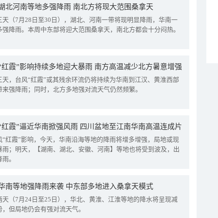
湖北河南等地多强降雨 南北方将现大范围桑拿天
三天（7月28日至30日），湖北、河南一带将现明显降雨，华南一
多强降雨。本周中东部将迎大范围桑拿天，南北方都会十分闷热。
“红霞”影响持续多地迎大暴雨 南方高温减少北方暑意增强
三天，台风“红霞”或其残余环流仍将持续为华南到江汉、黄淮西部
带来强降雨；同时，北方多地强对流天气仍然频繁。
“红霞”逼近华南掀强风雨 四川盆地至江南华南高温连成片
风“红霞”影响，今天，华南沿海等地的降雨将增多增强，局地或现
暴雨；明天，【湖南、湖北、安徽、河南】等地也将受到波及，出
降雨。
华南等地强降雨来袭 中东部多地进入桑拿天模式
两天（7月24日至25日），华北、黄淮、江淮等地的降水将呈现减
势，但局地仍会有强对流天气。