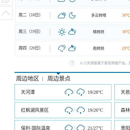
周二（18日）
多云转晴
30℃
周三（19日）
晴转阴
30℃
周四（20日）
雨转阴
29℃
8-15天预报属于客观预报产品，
周边地区
周边景点
|
天河潭
/
19/28°C
红枫湖风景区
/
19/26°C
森林
保利·国际温泉
/
21/27°C
贵阳