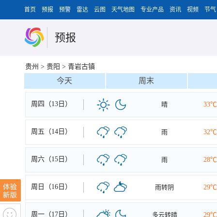
首页
预报
预警
雷达
云图
天气地图
专业产品
资讯
视频
节气
预报
贵州
>
贵阳
>
青岩古镇
今天
周末
周四（13日）
晴
33℃
周五（14日）
雨
32℃
周六（15日）
雨
28℃
周日（16日）
雨转阴
29℃
周一（17日）
多云转晴
29℃