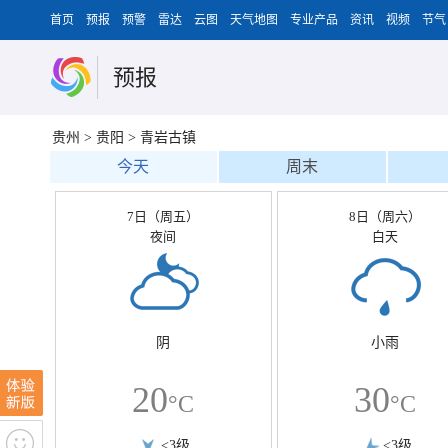
首页
预报
预警
雷达
云图
天气地图
专业产品
资讯
视频
节气
预报
贵州
>
贵阳
>
青岩古镇
今天
周末
7日（周五）
8日（周六）
夜间
白天
阴
小雨
20
30
°C
°C
<3级
<3级