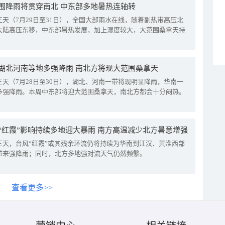
围降雨将贯穿南北 中东部多地暑热连轴转
三天（7月29日至31日），全国大部雨水在线，随着副热带高压北
大陆高压东移，中东部暑热发展，加上湿度较大，大范围桑拿天持
湖北河南等地多强降雨 南北方将现大范围桑拿天
三天（7月28日至30日），湖北、河南一带将现明显降雨，华南一
多强降雨。本周中东部将迎大范围桑拿天，南北方都会十分闷热。
“红霞”影响持续多地迎大暴雨 南方高温减少北方暑意增强
三天，台风“红霞”或其残余环流仍将持续为华南到江汉、黄淮西部
带来强降雨；同时，北方多地强对流天气仍然频繁。
查看更多>>