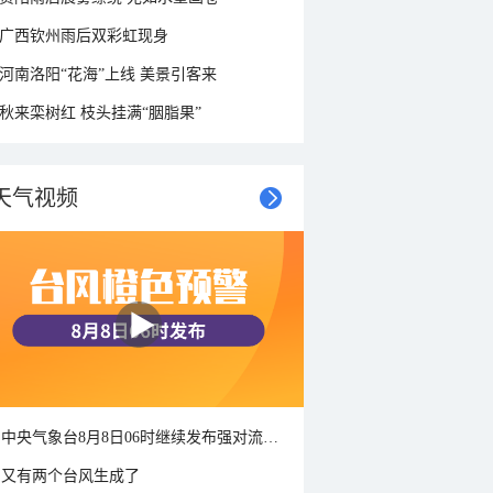
广西钦州雨后双彩虹现身
河南洛阳“花海”上线 美景引客来
秋来栾树红 枝头挂满“胭脂果”
天气视频
中央气象台8月8日06时继续发布强对流天气蓝色预警
又有两个台风生成了