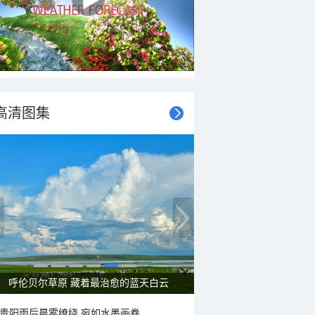
高清图集
呼伦贝尔草原 藏着最治愈的蓝天白云
贵阳雨后晨雾缭绕 宛如水墨画卷