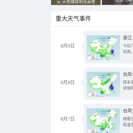
云 天地铺成明亮画卷
重大天气事件
浙江
8月9日
今后
风雨
台风
8月8日
周末
续强
台风
8月7日
随着
高温