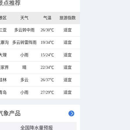
景点推荐
景区
天气
气温
旅游指数
三亚
多云转中雨
26/30℃
适宜
九寨沟
多云转雷阵雨
19/34℃
适宜
大理
小雨
15/24℃
适宜
张家界
晴
22/34℃
适宜
桂林
多云
26/37℃
适宜
青岛
小雨
27/29℃
适宜
气象产品
全国降水量预报