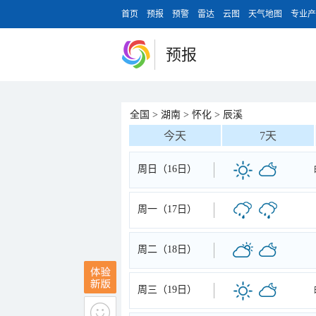
首页
预报
预警
雷达
云图
天气地图
专业产
预报
全国
>
湖南
>
怀化
>
辰溪
今天
7天
周日（16日）
周一（17日）
周二（18日）
周三（19日）