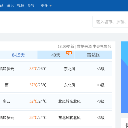
品
资讯
视频
节气
更多
18:00更新
|
数据来源 中央气象台
8-15天
40天
雷达图
晴转多云
35℃
/26℃
东北风
<3级
雨
37℃
/25℃
东北风
<3级
多云
32℃
/24℃
北风转东北风
<3级
晴转多云
38℃
/24℃
东北风转北风
<3级