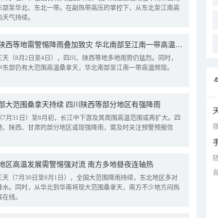
东部至华北、东北一带。在副热带高压的掌控下，从东北至江南高
热天气持续。
四川陕西等地需警惕降雨叠加致灾 华北南部至江南一带高温频现
三天（8月2日至4日），四川、陕西等地多地雨势仍猛烈。同时，
中东部仍有大范围高温桑拿天，华北南部至江南一带高温频现。
部大范围桑拿天持续 四川陕西等部分地区有强降雨
（7月31日）至8月初，长江中下游及其周围高温范围或再扩大。四
拨
地、陕西、甘肃的部分地区或现强降雨，需及时关注预警预报信
地区高温发展需警惕强对流 南方多地昼夜连轴热
三天（7月30日至8月1日），全国大范围降雨持续，东北地区多对
降水。同时，从华北到华南将现大范围桑拿天，南方不少地方闷热
候在线。