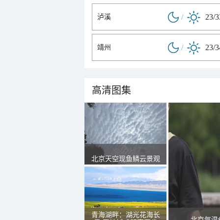
/
23/
泸溪
/
23/
靖州
高清图集
北京天空现鱼鳞云景观
青海湖畔：湖光花海长
北京气温