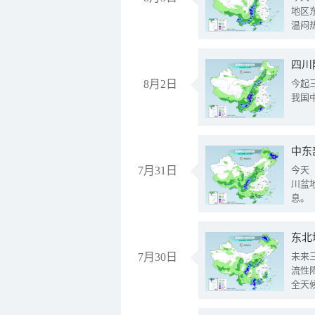
地区
温闷
8月2日
今起
我国
中东
7月31日
今天
川盆
息。
东北
7月30日
未来
流性
全天