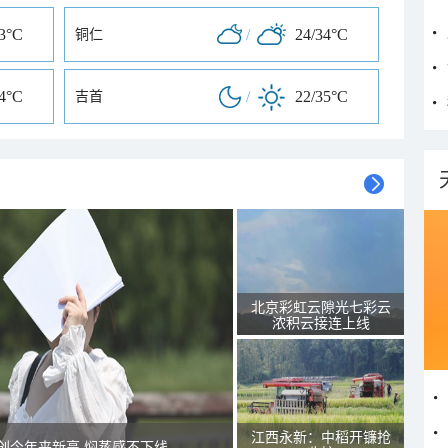
33°C
/
24/34°C
铜仁
34°C
/
22/35°C
吉首
北京彩虹云隙光七彩云
浓积云接连上线
江西永新：中稻开镰抢
创今年来新高 焖蒸感不下线