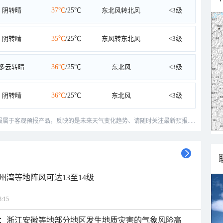
阴转晴
37℃
/25℃
东北风转北风
<3级
阴转晴
35℃
/25℃
东风转东北风
<3级
多云转晴
36℃
/25℃
东北风
<3级
阴转晴
36℃
/25℃
东北风
<3级
预报属于客观预报产品，反映的是未来天气变化趋势、请随时关注最新预报.....
州湾等地阵风可达13至14级
:15
：浙江安徽等地部分地区发生地质灾害的气象风险高