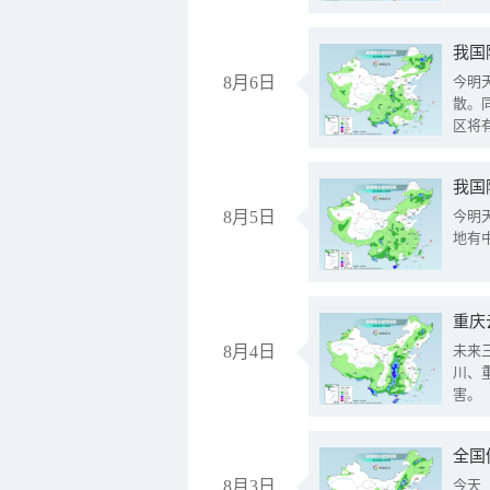
8月6日
今明
散。
区将
我国
8月5日
今明
地有
重庆
8月4日
未来
川、
害。
全国
8月3日
今天