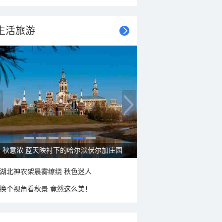
生活旅游
秋意浓 蓝天映衬下的哈尔滨伏尔加庄园
湖北神农架晨雾缭绕 秋色迷人
换个视角看秋景 竟然这么美！