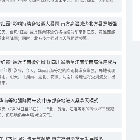
“红霞”影响持续多地迎大暴雨 南方高温减少北方暑意增强
三天，台风“红霞”或其残余环流仍将持续为华南到江汉、黄淮西部
带来强降雨；同时，北方多地强对流天气仍然频繁。
“红霞”逼近华南掀强风雨 四川盆地至江南华南高温连成片
风“红霞”影响，今天，华南沿海等地的降雨将增多增强，局地或现
暴雨；明天，【湖南、湖北、安徽、河南】等地也将受到波及，出
降雨。
华南等地强降雨来袭 中东部多地进入桑拿天模式
两天（7月24日至25日），华北、黄淮、江淮等地的降水将呈现减
势，但局地仍会有强对流天气。
东北等地强对流天气频繁 南方高温桑拿天发展增多