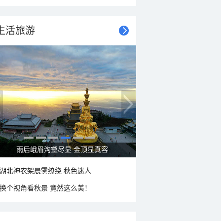
生活旅游
秋意浓 蓝天映衬下的哈尔滨伏尔加庄园
湖北神农架晨雾缭绕 秋色迷人
换个视角看秋景 竟然这么美！