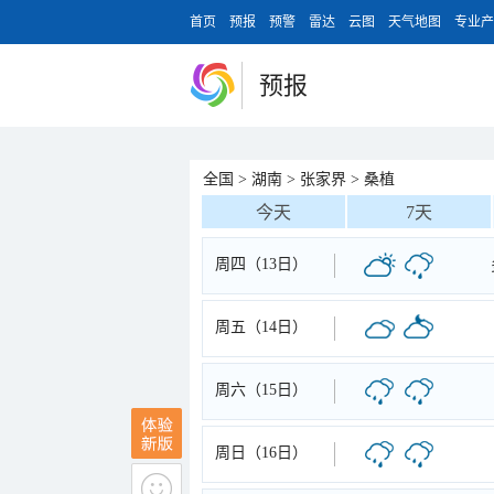
首页
预报
预警
雷达
云图
天气地图
专业产
预报
全国
>
湖南
>
张家界
>
桑植
今天
7天
周四（13日）
周五（14日）
周六（15日）
周日（16日）