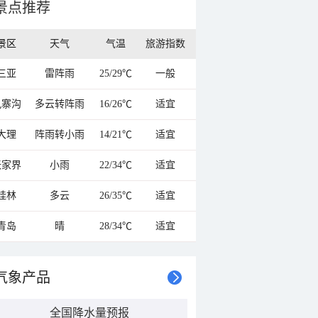
景点推荐
景区
天气
气温
旅游指数
三亚
雷阵雨
25/29℃
一般
九寨沟
多云转阵雨
16/26℃
适宜
大理
阵雨转小雨
14/21℃
适宜
张家界
小雨
22/34℃
适宜
桂林
多云
26/35℃
适宜
青岛
晴
28/34℃
适宜
气象产品
全国降水量预报