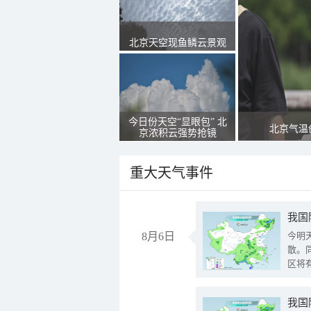
北京天空现鱼鳞云景观
今日份天空“显眼包” 北
北京气温
京浓积云强势抢镜
重大天气事件
8月6日
今明
散。
区将
我国