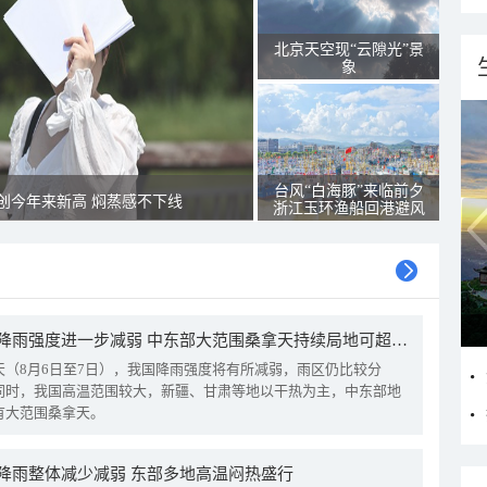
北京天空现“云隙光”景
象
台风“白海豚”来临前夕
创今年来新高 焖蒸感不下线
浙江玉环渔船回港避风
我国降雨强度进一步减弱 中东部大范围桑拿天持续局地可超38℃
天（8月6日至7日），我国降雨强度将有所减弱，雨区仍比较分
同时，我国高温范围较大，新疆、甘肃等地以干热为主，中东部地
有大范围桑拿天。
降雨整体减少减弱 东部多地高温闷热盛行