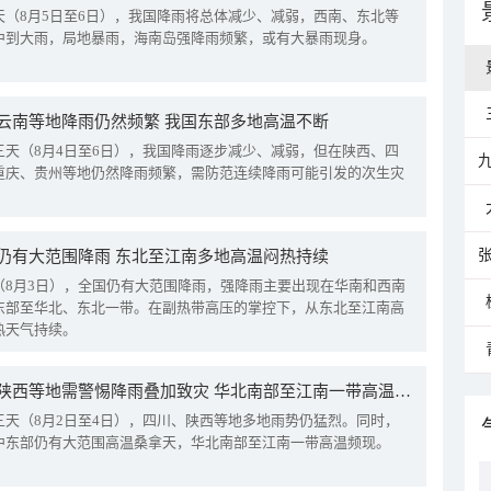
天（8月5日至6日），我国降雨将总体减少、减弱，西南、东北等
中到大雨，局地暴雨，海南岛强降雨频繁，或有大暴雨现身。
云南等地降雨仍然频繁 我国东部多地高温不断
三天（8月4日至6日），我国降雨逐步减少、减弱，但在陕西、四
重庆、贵州等地仍然降雨频繁，需防范连续降雨可能引发的次生灾
仍有大范围降雨 东北至江南多地高温闷热持续
（8月3日），全国仍有大范围降雨，强降雨主要出现在华南和西南
东部至华北、东北一带。在副热带高压的掌控下，从东北至江南高
热天气持续。
四川陕西等地需警惕降雨叠加致灾 华北南部至江南一带高温频现
三天（8月2日至4日），四川、陕西等地多地雨势仍猛烈。同时，
中东部仍有大范围高温桑拿天，华北南部至江南一带高温频现。