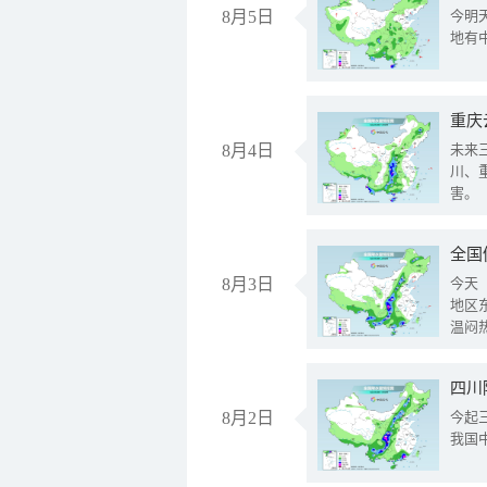
8月5日
今明
地有
重庆
8月4日
未来
川、
害。
全国
8月3日
今天
地区
温闷
8月2日
今起
我国