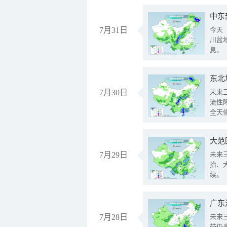
中东
7月31日
今天
川盆
息。
东北
7月30日
未来
流性
全天
大范
7月29日
未来
抬、
续。
广东
7月28日
未来
带仍