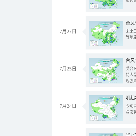
台风
7月27日
未来
等地
台风
7月25日
受台
特大
现强
明起
7月24日
今明
弱态
华北