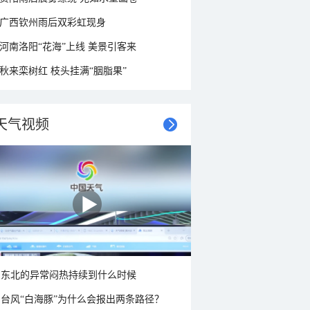
广西钦州雨后双彩虹现身
河南洛阳“花海”上线 美景引客来
秋来栾树红 枝头挂满“胭脂果”
天气视频
东北的异常闷热持续到什么时候
台风“白海豚”为什么会报出两条路径？