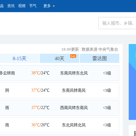
品
资讯
视频
节气
更多
18:00更新
|
数据来源 中央气象台
8-15天
40天
雷达图
多云转雨
38℃
/24℃
东南风转东北风
<3级
阴
37℃
/24℃
东南风转南风
<3级
雨
37℃
/22℃
西南风转东南风
<3级
雨
36℃
/20℃
东北风转北风
<3级