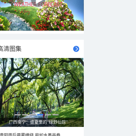
高清图集
呼伦贝尔草原 藏着最治愈的蓝天白云
贵阳雨后晨雾缭绕 宛如水墨画卷