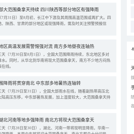
部大范围桑拿天持续 四川陕西等部分地区有强降雨
（7月31日）至8月初，长江中下游及其周围高温范围或再扩大。四
地、陕西、甘肃的部分地区或现强降雨，需及时关注预警预报信
地区高温发展需警惕强对流 南方多地昼夜连轴热
三天（7月30日至8月1日），全国大范围降雨持续，东北地区多对
降水。同时，从华北到华南将现大范围桑拿天，南方不少地方闷热
候在线。
拨
围降雨将贯穿南北 中东部多地暑热连轴转
三天（7月29日至31日），全国大部雨水在线，随着副热带高压北
大陆高压东移，中东部暑热发展，加上湿度较大，大范围桑拿天持
湖北河南等地多强降雨 南北方将现大范围桑拿天
三天（7月28日至30日），湖北、河南一带将现明显降雨，华南一
多强降雨。本周中东部将迎大范围桑拿天，南北方都会十分闷热。