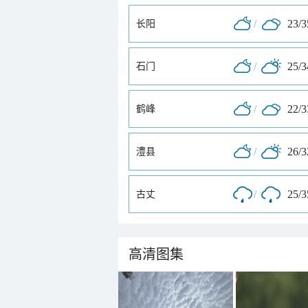
/
23/
长阳
/
25/
石门
/
22/
鹤峰
/
26/
澧县
/
25/
古丈
高清图集