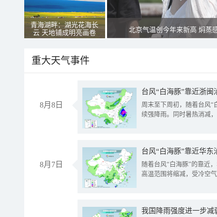
青海湖畔：湖光花海长
北京气温创今年来新高 焖蒸
云 天地铺成明亮画卷
重大天气事件
台风“白海豚”靠近浙闽
8月8日
周末至下周初，随着台风“
续强降雨。同时暑热消减，
台风“白海豚”靠近华东
8月7日
随着台风“白海豚”的靠近
高温范围将缩减，受冷空气