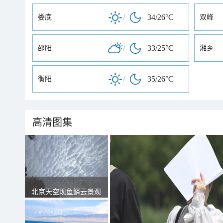
/
34/26°C
娄底
双峰
/
33/25°C
邵阳
湘乡
/
35/26°C
衡阳
高清图集
北京天空现鱼鳞云景观