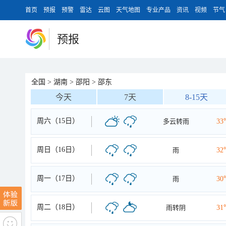
首页
预报
预警
雷达
云图
天气地图
专业产品
资讯
视频
节气
预报
全国
>
湖南
>
邵阳
>
邵东
今天
7天
8-15天
周六（15日）
多云转雨
33
周日（16日）
雨
32
周一（17日）
雨
30
周二（18日）
雨转阴
31