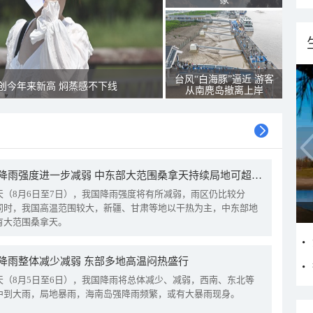
台风“白海豚”逼近 游客
创今年来新高 焖蒸感不下线
从南麂岛撤离上岸
我国降雨强度进一步减弱 中东部大范围桑拿天持续局地可超38℃
天（8月6日至7日），我国降雨强度将有所减弱，雨区仍比较分
同时，我国高温范围较大，新疆、甘肃等地以干热为主，中东部地
有大范围桑拿天。
降雨整体减少减弱 东部多地高温闷热盛行
天（8月5日至6日），我国降雨将总体减少、减弱，西南、东北等
中到大雨，局地暴雨，海南岛强降雨频繁，或有大暴雨现身。