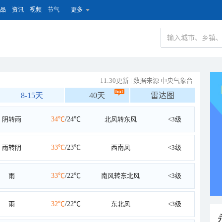
品
资讯
视频
节气
更多
11:30更新
|
数据来源 中央气象台
8-15天
40天
雷达图
阴转雨
34℃
/24℃
北风转东风
<3级
雨转阴
33℃
/23℃
西南风
<3级
雨
33℃
/22℃
南风转东北风
<3级
雨
32℃
/22℃
东北风
<3级