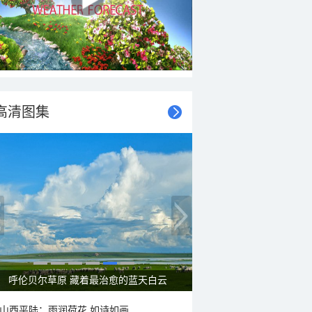
高清图集
一组图感受水中消暑快乐瞬间
山西平陆：雨润荷花 如诗如画