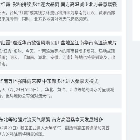
“红霞”影响持续多地迎大暴雨 南方高温减少北方暑意增强
三天，台风“红霞”或其残余环流仍将持续为华南到江汉、黄淮西部
带来强降雨；同时，北方多地强对流天气仍然频繁。
“红霞”逼近华南掀强风雨 四川盆地至江南华南高温连成片
风“红霞”影响，今天，华南沿海等地的降雨将增多增强，局地或现
暴雨；明天，【湖南、湖北、安徽、河南】等地也将受到波及，出
降雨。
华南等地强降雨来袭 中东部多地进入桑拿天模式
两天（7月24日至25日），华北、黄淮、江淮等地的降水将呈现减
势，但局地仍会有强对流天气。
东北等地强对流天气频繁 南方高温桑拿天发展增多
（7月23日）我国正式进入大暑节气，副热带高压将逐渐加强西
南方的强降雨将明显减弱。