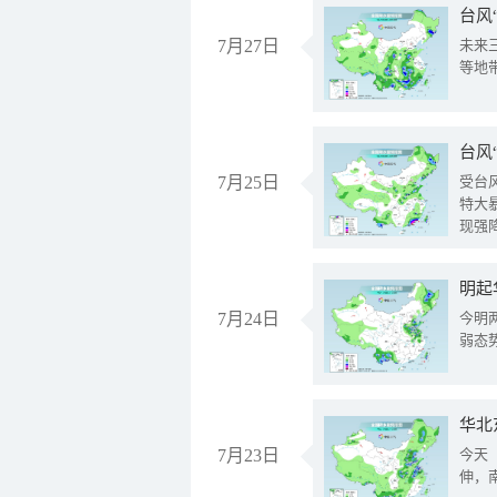
台风
7月27日
未来
等地
台风
7月25日
受台
特大
现强
明起
7月24日
今明
弱态
华北
7月23日
今天
伸，