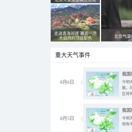
走进青海祁连 邂逅一场
北京气温
大自然的顶级配色
重大天气事件
8月6日
今明
散。
区将
我国
8月5日
今明
地有