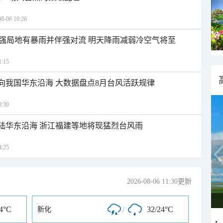
06 10:26
强局地有暴雨并伴强对流 明天降雨减弱冷空气将至
:15
趋向我国华东沿海 大数据盘点8月台风活跃规律
:30
台风“白海豚”将登陆华东沿海 浙江福建等地将现猛烈台风雨
:25
2026-08-06 11:30更新
24°C
/
32/24°C
新化