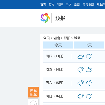
首页
预报
预警
雷达
云图
天气地图
专业产
预报
全国
>
湖南
>
邵阳
>
城区
今天
7天
周四（13日）
周五（14日）
周六（15日）
周日（16日）