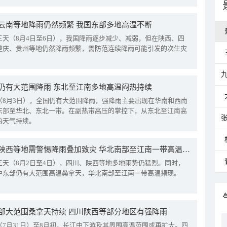
云南等地降雨仍然频繁 我国东部多地高温不断
三天（8月4日至6日），我国降雨逐步减少、减弱，但在陕西、四
重庆、贵州等地仍然降雨频繁，需防范连续降雨可能引发的次生灾
仍有大范围降雨 东北至江南多地高温闷热持续
（8月3日），全国仍有大范围降雨，强降雨主要出现在华南和西南
东部至华北、东北一带。在副热带高压的掌控下，从东北至江南高
热天气持续。
四川陕西等地需警惕降雨叠加致灾 华北南部至江南一带高温频现
三天（8月2日至4日），四川、陕西等地多地雨势仍猛烈。同时，
中东部仍有大范围高温桑拿天，华北南部至江南一带高温频现。
部大范围桑拿天持续 四川陕西等部分地区有强降雨
（7月31日）至8月初，长江中下游及其周围高温范围或再扩大。四