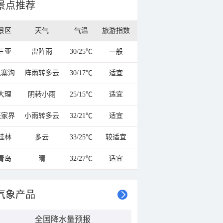
景点推荐
景区
天气
气温
旅游指数
三亚
雷阵雨
30/25℃
一般
九寨沟
阵雨转多云
30/17℃
适宜
大理
阴转小雨
25/15℃
适宜
张家界
小雨转多云
32/21℃
适宜
桂林
多云
33/25℃
较适宜
青岛
晴
32/27℃
适宜
气象产品
全国降水量预报