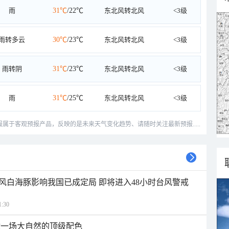
雨
31℃
/22℃
东北风转北风
<3级
雨转多云
30℃
/23℃
东北风转北风
<3级
雨转阴
31℃
/23℃
东北风转北风
<3级
雨
31℃
/25℃
东北风转北风
<3级
预报属于客观预报产品，反映的是未来天气变化趋势、请随时关注最新预报.....
风白海豚影响我国已成定局 即将进入48小时台风警戒
:30
逅一场大自然的顶级配色