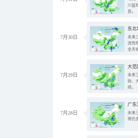
川盆
息。
东北
7月30日
未来
流性
全天
大范
7月29日
未来
抬、
续。
广东
7月28日
未来
带仍