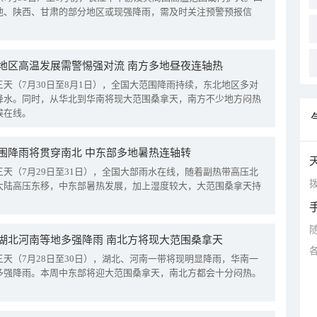
地、陕西、甘肃的部分地区或现强降雨，需及时关注预警预报信
地区高温发展需警惕强对流 南方多地昼夜连轴热
三天（7月30日至8月1日），全国大范围降雨持续，东北地区多对
降水。同时，从华北到华南将现大范围桑拿天，南方不少地方闷热
候在线。
围降雨将贯穿南北 中东部多地暑热连轴转
三天（7月29日至31日），全国大部雨水在线，随着副热带高压北
拨
大陆高压东移，中东部暑热发展，加上湿度较大，大范围桑拿天持
湖北河南等地多强降雨 南北方将现大范围桑拿天
三天（7月28日至30日），湖北、河南一带将现明显降雨，华南一
多强降雨。本周中东部将迎大范围桑拿天，南北方都会十分闷热。