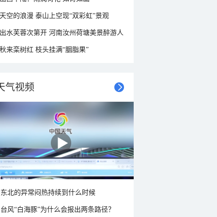
天空的浪漫 泰山上空现“双彩虹”景观
出水芙蓉次第开 河南汝州荷塘美景醉游人
秋来栾树红 枝头挂满“胭脂果”
天气视频
东北的异常闷热持续到什么时候
台风“白海豚”为什么会报出两条路径？