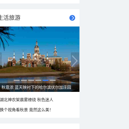
生活旅游
大美新疆—帕米尔高原好风光
湖北神农架晨雾缭绕 秋色迷人
换个视角看秋景 竟然这么美！