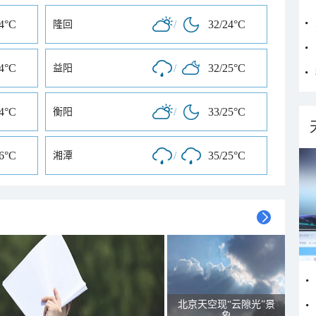
24°C
/
32/24°C
隆回
24°C
/
32/25°C
益阳
24°C
/
33/25°C
衡阳
26°C
/
35/25°C
湘潭
北京天空现“云隙光”景
象