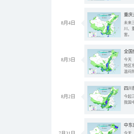
重庆
8月4日
未来
川、
害。
全国
8月3日
今天
地区
温闷
8月2日
今起
我国
中东
7月31日
今天