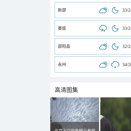
/
33/
新邵
/
33/
娄底
/
32/
邵阳县
/
34/
永州
高清图集
北京天空现鱼鳞云景观