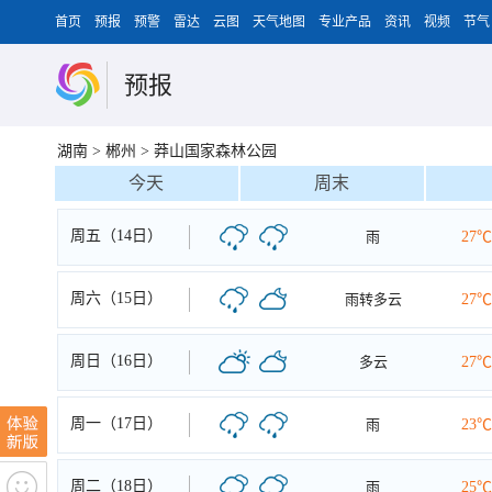
首页
预报
预警
雷达
云图
天气地图
专业产品
资讯
视频
节气
预报
湖南
>
郴州
>
莽山国家森林公园
今天
周末
周五（14日）
雨
27℃
周六（15日）
雨转多云
27℃
周日（16日）
多云
27℃
周一（17日）
雨
23℃
周二（18日）
雨
25℃