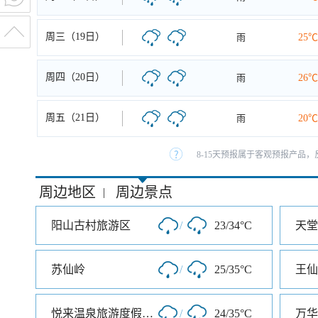
周三（19日）
雨
25℃
周四（20日）
雨
26℃
周五（21日）
雨
20℃
8-15天预报属于客观预报产品，
周边地区
周边景点
|
阳山古村旅游区
/
23/34°C
天堂
苏仙岭
/
25/35°C
王仙
悦来温泉旅游度假山庄
/
24/35°C
万华