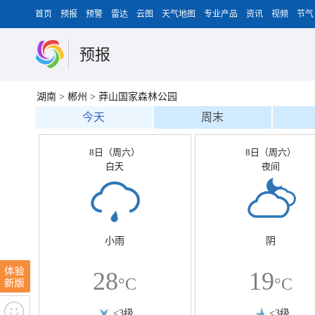
首页
预报
预警
雷达
云图
天气地图
专业产品
资讯
视频
节气
预报
湖南
>
郴州
>
莽山国家森林公园
今天
周末
8日（周六）
8日（周六）
白天
夜间
小雨
阴
28
19
°C
°C
<3级
<3级