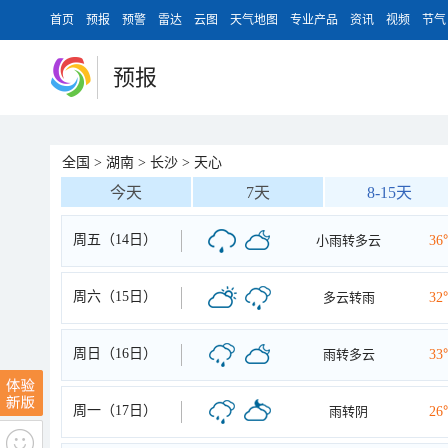
首页
预报
预警
雷达
云图
天气地图
专业产品
资讯
视频
节气
预报
全国
>
湖南
>
长沙
>
天心
今天
7天
8-15天
周五（14日）
小雨转多云
36
周六（15日）
多云转雨
32
周日（16日）
雨转多云
33
周一（17日）
雨转阴
26