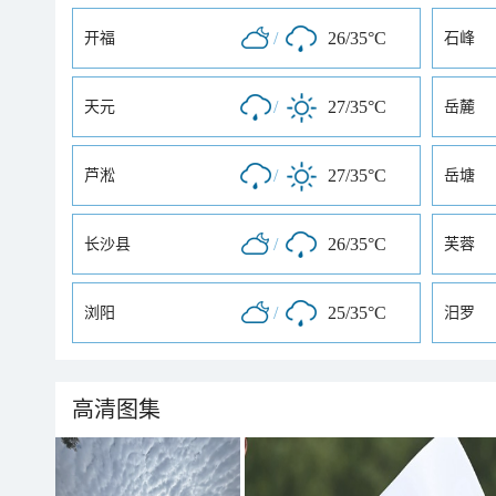
/
26/35°C
开福
石峰
/
27/35°C
天元
岳麓
/
27/35°C
芦淞
岳塘
/
26/35°C
长沙县
芙蓉
/
25/35°C
浏阳
汨罗
高清图集