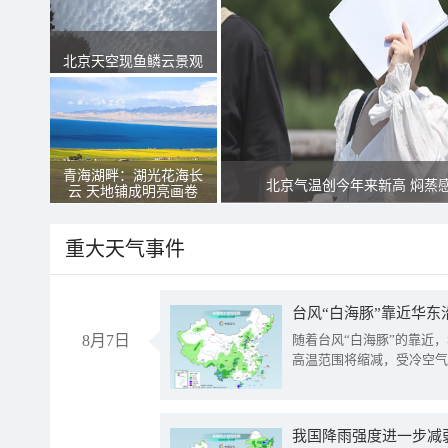
北京天空现鱼鳞云景观
青海湖畔：湖光花海长
北京气温创今年来新高 焖蒸
云 天地铺成明亮画卷
重大天气事件
台风“白海豚”靠近华东
8月7日
随着台风“白海豚”的靠近
高温范围将缩减，受冷空气