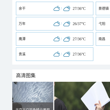
/
27/36°C
余干
景德镇
/
26/37°C
万年
弋阳
/
27/36°C
鹰潭
南昌
/
27/36°C
贵溪
高清图集
北京天空现鱼鳞云景观