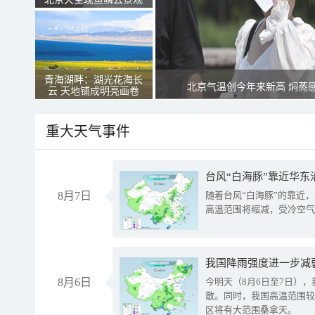
青海湖畔：湖光花海长
北京气温创今年来新高 焖蒸
云 天地铺成明亮画卷
重大天气事件
台风“白海豚”靠近华东
8月7日
随着台风“白海豚”的靠近
高温范围将缩减，受冷空气
8月6日
今明天（8月6日至7日）
散。同时，我国高温范围较
区将有大范围桑拿天。