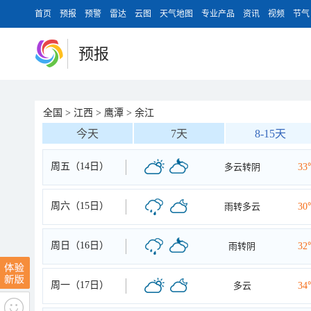
首页
预报
预警
雷达
云图
天气地图
专业产品
资讯
视频
节气
预报
全国
>
江西
>
鹰潭
>
余江
今天
7天
8-15天
周五（14日）
多云转阴
33
周六（15日）
雨转多云
30
周日（16日）
雨转阴
32
周一（17日）
多云
34